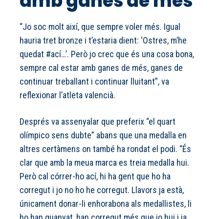
amb ganes de més’
“Jo soc molt així, que sempre voler més. Igual
hauria tret bronze i t’estaria dient: ‘Ostres, m’he
quedat #ací…’. Però jo crec que és una cosa bona,
sempre cal estar amb ganes de més, ganes de
continuar treballant i continuar lluitant”, va
reflexionar l’atleta valencià.
Després va assenyalar que preferix “el quart
olímpico sens dubte” abans que una medalla en
altres certàmens on també ha rondat el podi. “És
clar que amb la meua marca es treia medalla hui.
Però cal córrer-ho ací, hi ha gent que ho ha
corregut i jo no ho he corregut. Llavors ja està,
únicament donar-li enhorabona als medallistes, li
ho han guanyat, han corregut més que jo hui i ja