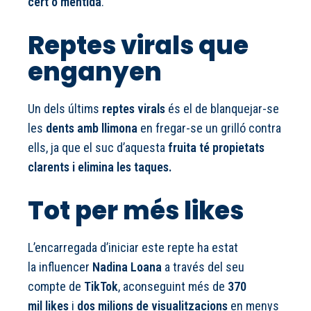
cert o mentida
.
Reptes virals que
enganyen
Un dels últims
reptes virals
és el de blanquejar-se
les
dents amb llimona
en fregar-se un grilló contra
ells, ja que el suc d’aquesta
fruita té propietats
clarents i elimina les taques.
Tot per més likes
L’encarregada d’iniciar este repte ha estat
la influencer
Nadina Loana
a través del seu
compte de
TikTok
, aconseguint més de
370
mil likes
i
dos milions de visualitzacions
en menys