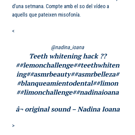
d’una setmana. Compte amb el so del vídeo a
aquells que pateixen misofonía.
<
@nadina_ioana
Teeth whitening hack ??
##lemonchallenge
##teethwhiten
ing
##asmrbeauty
##asmrbelleza
#
#blanqueamientodental
##limon
##limonchallenge
##nadinaioana
â¬ original sound – Nadina Ioana
>