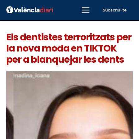
Subscriu-te
Els dentistes terroritzats per
la nova moda en TIKTOK
per a blanquejar les dents