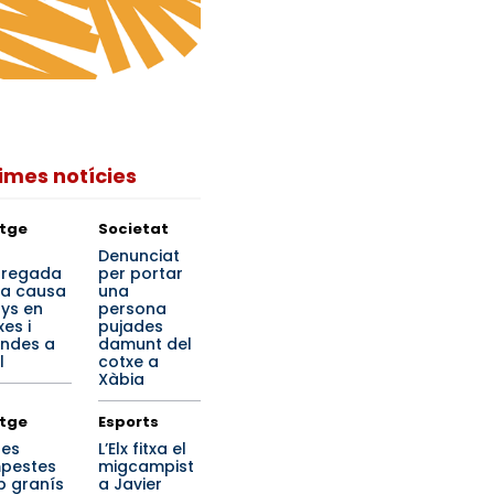
times notícies
tge
Societat
a
Denunciat
regada
per portar
ta causa
una
ys en
persona
es i
pujades
endes a
damunt del
l
cotxe a
Xàbia
tge
Esports
tes
L’Elx fitxa el
pestes
migcampist
 granís
a Javier