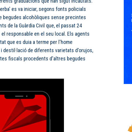
ferents graduacions que han sigut incautats.
rba' es va iniciar, segons fonts policials
de begudes alcohòliques sense precintes
nts de la Guàrdia Civil que, el passat 24
el responsable en el seu local. Els agents
itat que es duia a terme per l'home
i destil·lació de diferents varietats d'orujos,
cintes fiscals procedents d'altres begudes