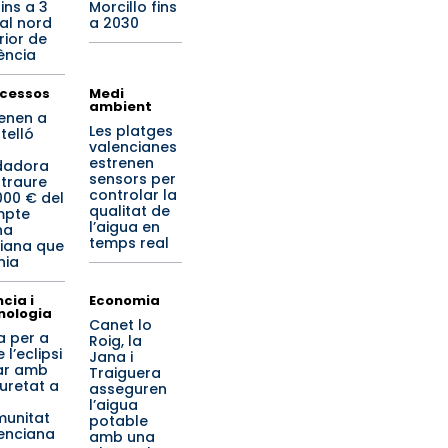
ins a 3
Morcillo fins
al nord
a 2030
rior de
ència
cessos
Medi
ambient
enen a
Les platges
telló
valencianes
estrenen
dadora
sensors per
 traure
controlar la
000 € del
qualitat de
mpte
l’aigua en
na
temps real
iana que
nia
cia i
Economia
nologia
Canet lo
a per a
Roig, la
 l’eclipsi
Jana i
ar amb
Traiguera
uretat a
asseguren
l’aigua
unitat
potable
enciana
amb una