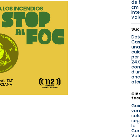
de f
cm 
inte
Val
Suc
Det
Cas
una
cui
per
24.
co
d’u
anc
ate
Cièn
tec
Gui
vore
sol
seg
la
Com
Val