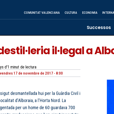
COMUNITAT VALENCIANA
CULTURA
ECONOMIA
INTERN
Successos
til·leria il·legal a Alb
ys d'1
minut
de lectura
vendres 17 de novembre de 2017 - 8:00
a sigut desmantellada hui per la Guàrdia Civil i
localitat d'Alboraia, a l'Horta Nord. La
 regentada per un home de 60 guardava 700