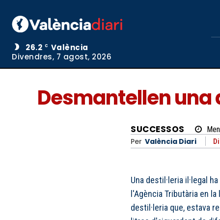
26.2
València
C
Divendres, 7 agost, 2026
Desmantellen una des
SUCCESSOS
Men
Per
València Diari
Di
Una destil·leria il·legal h
l'Agència Tributària en la 
destil·leria que, estava