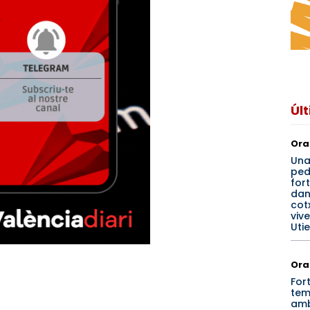
Úl
Ora
Un
ped
for
dan
cotx
viv
Utie
Ora
For
tem
amb