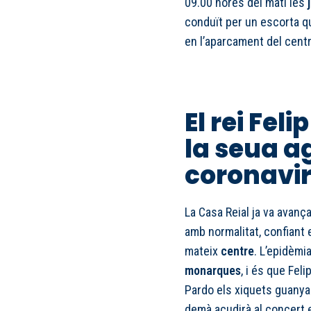
09.00 hores del matí les
conduït per un escorta q
en l’aparcament del cent
El rei Fel
la seua a
coronavi
La Casa Reial ja va avança
amb normalitat, confiant 
mateix
centre
. L’epidèmi
monarques
, i és que Feli
Pardo els xiquets guanyad
demà acudirà al concert 