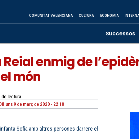
COMUNITAT VALENCIANA
CULTURA
ECONOMIA
INTERN
Successos
ia Reial enmig de l’epi
 el món
de lectura
Dilluns 9 de març de 2020 - 22:10