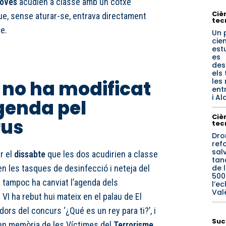
joves
acudien a classe amb un cotxe
Cièn
ue, sense aturar-se, entrava directament
tec
re.
Un 
cien
est
es
des
els 
les
ip no ha modificat
ent
i A
genda pel
Cièn
rus
tec
Dro
ref
sal
r el
dissabte
que les dos acudirien a classe
tan
de 
en les tasques de desinfecció i neteja del
500
a tampoc ha canviat l’agenda dels
l’ec
Val
p VI ha rebut hui mateix en el palau de El
ors del concurs ‘¿Qué es un rey para ti?’, i
Suc
en memòria de les Víctimes del
Terrorisme
.