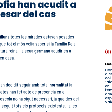
Sofia han acudit a
pesar del cas
illuns
totes les mirades estaven posades
 que tot el món volia saber si la Família Reial
utura reina i la seua
germana
acudirien a
Úl
 en casa.
Loc
Co
ale
col
“al
 han decidit seguir amb total
normalitat
la
en
l’e
quetes han fet acte de presència en el
am
esp
’escola no ha sigut necessari, ja que des del
Val
 seguit tots els protocols existents, i a les