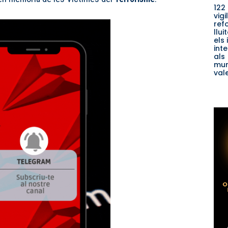
122
vigi
ref
llui
els
int
als
mun
val