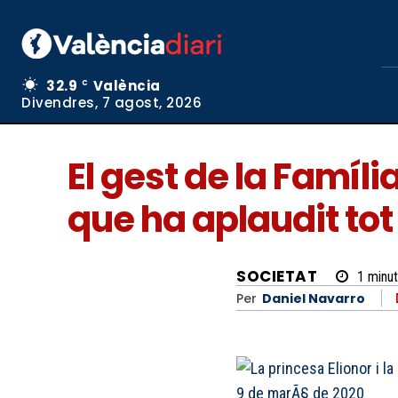
32.9
València
C
Divendres, 7 agost, 2026
El gest de la Famíl
que ha aplaudit tot
SOCIETAT
1
minut
Per
Daniel Navarro