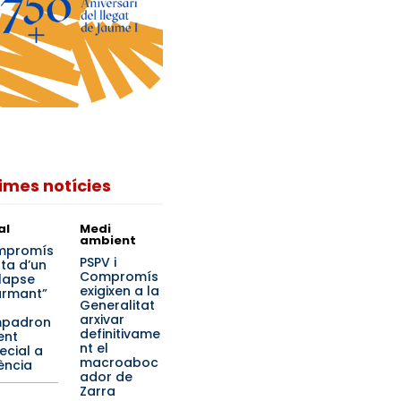
times notícies
al
Medi
ambient
mpromís
PSPV i
rta d’un
Compromís
·lapse
exigixen a la
armant”
Generalitat
arxivar
mpadron
definitivame
ent
nt el
ecial a
macroaboc
ència
ador de
Zarra