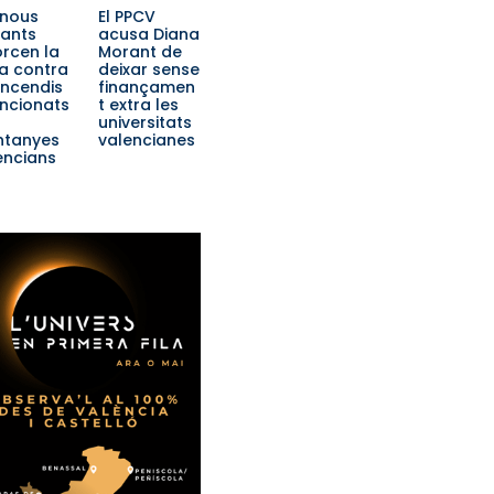
 nous
El PPCV
lants
acusa Diana
orcen la
Morant de
ta contra
deixar sense
 incendis
finançamen
encionats
t extra les
universitats
tanyes
valencianes
encians