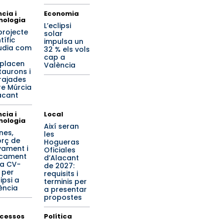
cia i
Economia
nologia
L’eclipsi
projecte
solar
tífic
impulsa un
udia com
32 % els vols
cap a
placen
València
taurons i
 rajades
re Múrcia
lacant
cia i
Local
nologia
Així seran
nes,
les
orç de
Hogueras
vament i
Oficiales
cament
d’Alacant
la CV-
de 2027:
 per
requisits i
lipsi a
terminis per
ència
a presentar
propostes
cessos
Política