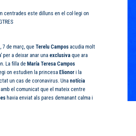
 centrades este dilluns en el col·legi on
GTRES
e, 7 de març, que
Terelu Campos
acudia molt
a’ per a deixar anar una
exclusiva
que ara
. La filla de
María Teresa Campos
legi on estudien la princesa
Elionor
i la
ctat un cas de coronavirus. Una
notícia
mb el comunicat que el mateix centre
ies
havia enviat als pares demanant calma i