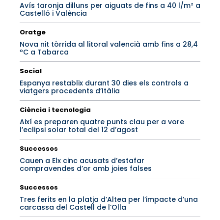
Avís taronja dilluns per aiguats de fins a 40 l/m² a
Castelló i València
Oratge
Nova nit tòrrida al litoral valencià amb fins a 28,4
ºC a Tabarca
Social
Espanya restablix durant 30 dies els controls a
viatgers procedents d’Itàlia
Ciència i tecnologia
Així es preparen quatre punts clau per a vore
l’eclipsi solar total del 12 d’agost
Successos
Cauen a Elx cinc acusats d’estafar
compravendes d’or amb joies falses
Successos
Tres ferits en la platja d’Altea per l’impacte d’una
carcassa del Castell de l’Olla