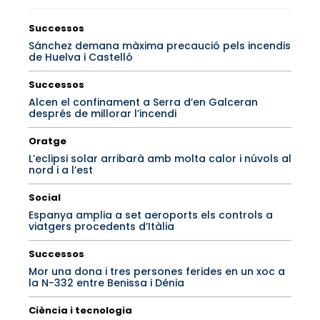
Successos
Sánchez demana màxima precaució pels incendis
de Huelva i Castelló
Successos
Alcen el confinament a Serra d’en Galceran
després de millorar l’incendi
Oratge
L’eclipsi solar arribarà amb molta calor i núvols al
nord i a l’est
Social
Espanya amplia a set aeroports els controls a
viatgers procedents d’Itàlia
Successos
Mor una dona i tres persones ferides en un xoc a
la N-332 entre Benissa i Dénia
Ciència i tecnologia