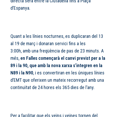
directa serà entre la Ciutadella fins a Plaça
d’Espanya.
Quant a les línies nocturnes, es duplicaran del 13
al 19 de març i donaran servici fins a les
3:00h, amb una freqüència de pas de 23 minuts. A
més,
en Falles començarà el canvi previst per a la
89 i la 90, que amb la nova xarxa s’integren en la
N89 i la N90
, i es convertiran en les úniques línies
d’EMT que oferixen un mateix recorregut amb una
continuïtat de 24 hores els 365 dies de l’any.
Per a facilitar que els veïns i veïnes tornen del