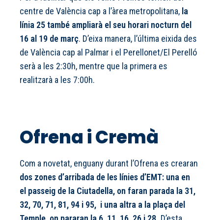
centre de València cap a l’àrea metropolitana,
la
línia 25 també ampliarà el seu horari nocturn del
16 al 19 de març
. D’eixa manera, l’última eixida des
de València cap al Palmar i el Perellonet/El Perelló
serà a les 2:30h, mentre que la primera es
realitzarà a les 7:00h.
Ofrena i Cremà
Com a novetat, enguany durant l’Ofrena es crearan
dos zones d’arribada de les línies d’EMT: una en
el passeig de la Ciutadella, on faran parada la 31,
32, 70, 71, 81, 94 i 95, i una altra a la plaça del
Temple, on pararan la 6, 11, 16, 26 i 28.
D’esta