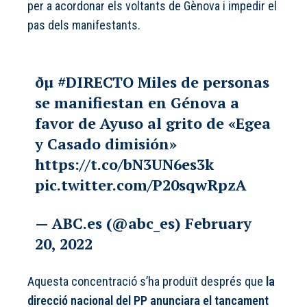
per a acordonar els voltants de Gènova i impedir el
pas dels manifestants.
ðµ
#DIRECTO
Miles de personas
se manifiestan en Génova a
favor de Ayuso al grito de «Egea
y Casado dimisión»
https://t.co/bN3UN6es3k
pic.twitter.com/P20sqwRpzA
— ABC.es (@abc_es)
February
20, 2022
Aquesta concentració s’ha produït després que
la
direcció nacional del PP anunciara el tancament