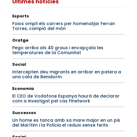
Últimes notícies
Esports
Foios ompli els carrers per homenatjar Ferran
Torres, campió del món
Oratge
Pego arriba als 40 graus i encapçala les
temperatures de la Comunitat
Social
Intercepten deu migrants en arribar en patera a
una cala de Benidorm
Economia
El CEO de Vodafone Espanya haurà de declarar
com a investigat pel cas Finetwork
Successos
Un home es tanca amb sa mare major en un pis
del Marítim i la Policia el reduïx sense ferits
Social