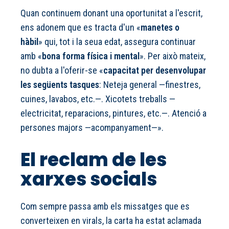
Quan continuem donant una oportunitat a l'escrit,
ens adonem que es tracta d'un «
manetes o
hàbil
» qui, tot i la seua edat, assegura continuar
amb «
bona forma física i mental
». Per això mateix,
no dubta a l'oferir-se «
capacitat per desenvolupar
les següents tasques
: Neteja general —finestres,
cuines, lavabos, etc.—. Xicotets treballs —
electricitat, reparacions, pintures, etc.—. Atenció a
persones majors —acompanyament—».
El reclam de les
xarxes socials
Com sempre passa amb els missatges que es
converteixen en virals, la carta ha estat aclamada