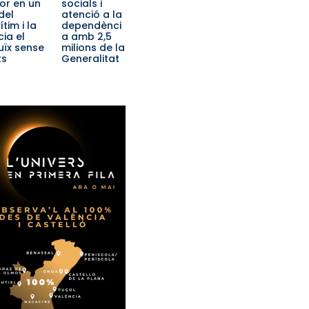
or en un
socials i
del
atenció a la
tim i la
dependènci
cia el
a amb 2,5
uïx sense
milions de la
ts
Generalitat