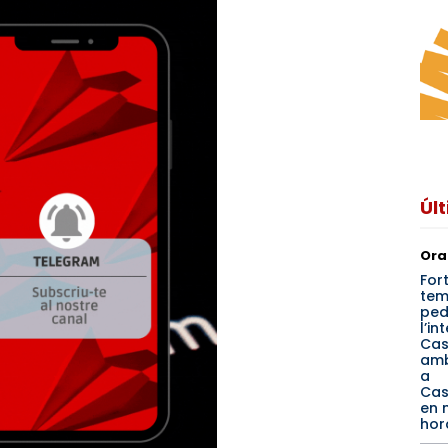
Úl
Ora
For
tem
ped
l’in
Cas
amb
a
Cas
en 
hor