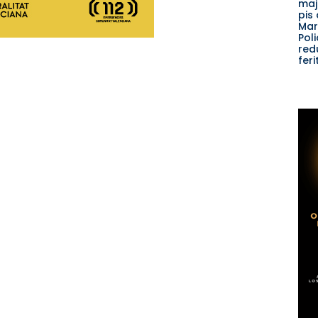
maj
pis 
Marí
Poli
red
feri