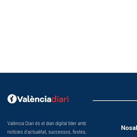
València Diari és el diari digital líder amb
Nosal
notícies d'actualitat, successos, festes,