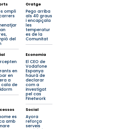
orts
Oratge
os ompli
Pego arriba
 carrers
als 40 graus
i encapçala
enatjar
les
ran
temperatur
res,
es de la
pió del
Comunitat
n
ial
Economia
ercepten
El CEO de
Vodafone
rants en
Espanya
ibar en
haurà de
era a
declarar
 cala de
com a
idorm
investigat
pel cas
Finetwork
cessos
Social
home es
Ayora
ca amb
reforça
mare
serveis