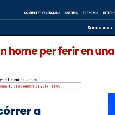
COMUNITAT VALENCIANA
CULTURA
ECONOMIA
INTERN
Successos
un home per ferir en una
ys d'1
minut
de lectura
lluns 13 de novembre de 2017 - 11:00
córrer a