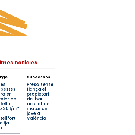
times notícies
tge
Successos
tes
Preso sense
pestes i
fiança el
ra en
propietari
terior de
del bar
telló
acusat de
 26 l/m²
matar un
jove a
tellfort
València
mitja
a