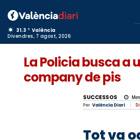
31.3
València
C
Divendres, 7 agost, 2026
La Policia busca a 
company de pis
SUCCESSOS
Men
Per
València Diari
Di
Tot va o