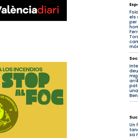
Esp
Foi
els
per
hom
Fer
Tor
cam
mó
Soc
Int
deu
mig
arr
pat
una
Ben
Suc
Un 
tan
sa 