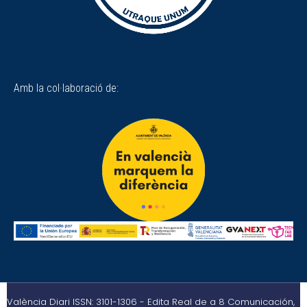
Amb la col·laboració de:
València Diari ISSN: 3101-1306 - Edita Real de a 8 Comunicación,