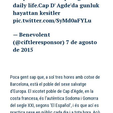
daily life.Cap D' Agde'da gunluk
hayattan kesitler
pic.twitter.com/SyMd0aFYLu
— Benevolent
(@ciftleresponsor)
7 de agosto
de 2015
Poca gent sap que, a sol tres hores amb cotxe de
Barcelona, està el poble del sexe salvatge
d'Europa. El xicotet poble de Cap d'Agde, en la
costa francesa, és l'autèntica Sodoma i Gomorra
del segle XXI,
segons 'El Español'
, i és que ací es
practica sexe en públic cada dia i a tota hora. Açò