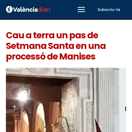
Subscriu-te
Cau a terra un pas de
Setmana Santa en una
processó de Manises