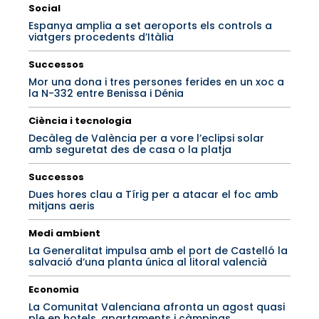
Social
Espanya amplia a set aeroports els controls a
viatgers procedents d’Itàlia
Successos
Mor una dona i tres persones ferides en un xoc a
la N-332 entre Benissa i Dénia
Ciència i tecnologia
Decàleg de València per a vore l’eclipsi solar
amb seguretat des de casa o la platja
Successos
Dues hores clau a Tírig per a atacar el foc amb
mitjans aeris
Medi ambient
La Generalitat impulsa amb el port de Castelló la
salvació d’una planta única al litoral valencià
Economia
La Comunitat Valenciana afronta un agost quasi
ple en hotels, apartaments i càmpings