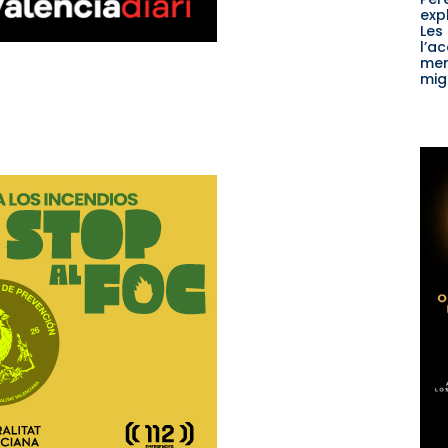
exp
Les
l’ac
men
mig