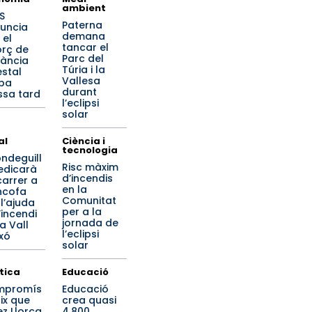
ambient
S
Paterna
uncia
demana
 el
tancar el
orç de
Parc del
lància
Túria i la
estal
Vallesa
iba
durant
sa tard
l’eclipsi
solar
al
Ciència i
tecnologia
ondeguill
Risc màxim
edicarà
d’incendis
carrer a
en la
ncofa
Comunitat
 l’ajuda
per a la
’incendi
jornada de
a Vall
l’eclipsi
ixó
solar
ítica
Educació
mpromís
Educació
gix que
crea quasi
ez Llorca
4.800