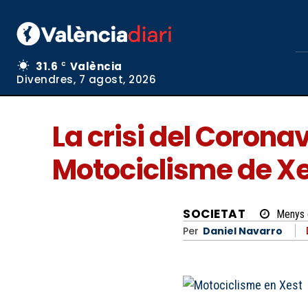
31.6
València
C
Divendres, 7 agost, 2026
La crisi del Corona
Motociclisme de X
SOCIETAT
Menys 
Per
Daniel Navarro