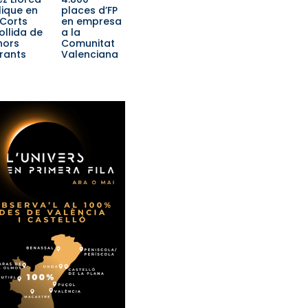
lique en
places d’FP
 Corts
en empresa
ollida de
a la
ors
Comunitat
rants
Valenciana