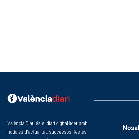
València Diari és el diari digital líder amb
Nosal
notícies d'actualitat, successos, festes,