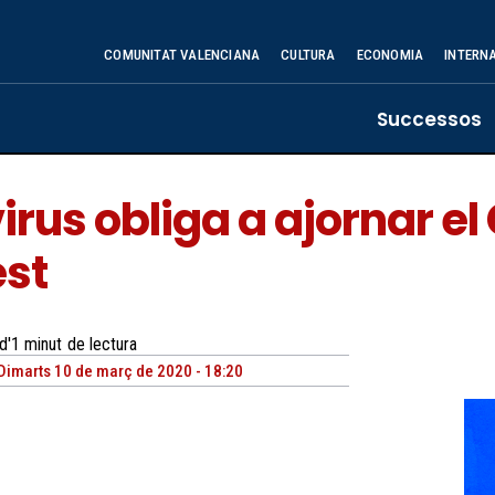
COMUNITAT VALENCIANA
CULTURA
ECONOMIA
INTERN
Successos
virus obliga a ajornar e
est
d'1
minut
de lectura
Dimarts 10 de març de 2020 - 18:20