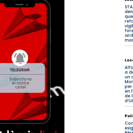
STA
den
que
ref
vigi
for
arr
mas
Loc
Alf
a d
un 
Mo
per
en l
de l
d’U
Pol
Co
exi
Pér