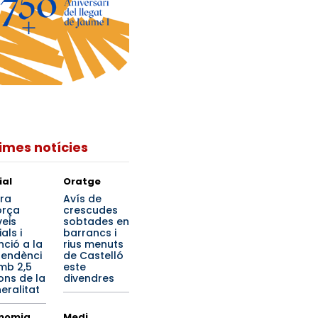
times notícies
ial
Oratge
ra
Avís de
orça
crescudes
veis
sobtades en
als i
barrancs i
nció a la
rius menuts
endènci
de Castelló
mb 2,5
este
ions de la
divendres
eralitat
nomia
Medi