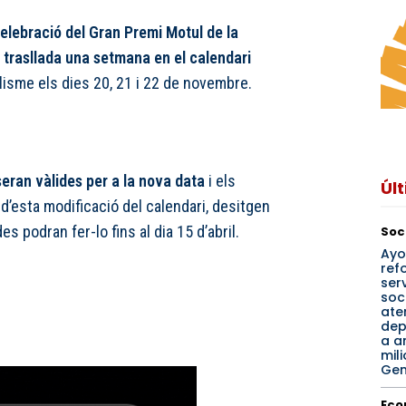
celebració del Gran Premi Motul de la
trasllada una setmana en el calendari
isme els dies 20, 21 i 22 de novembre.
eran vàlides per a la nova data
i els
Úl
d’esta modificació del calendari, desitgen
s podran fer-lo fins al dia 15 d’abril.
Soc
Ayo
ref
ser
soci
ate
dep
a a
mil
Gen
Eco