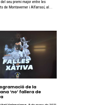
 del seu premi major entre les
ats de Montaverner i Alfarrasí, al...
rogramació de la
ana ‘no’ fallera de
va
tat Valenciana
9 de març de 2021