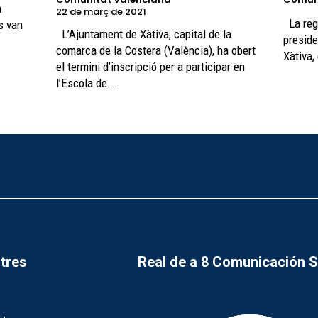
n
22 de març de 2021
La regidora de Falles Maria Beltrán i el
ts van
L’Ajuntament de Xàtiva, capital de la
preside
comarca de la Costera (València), ha obert
Xàtiva,
el termini d’inscripció per a participar en
l’Escola de...
tres
Real de a 8 Comunicación 