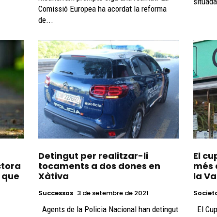
situada
Comissió Europea ha acordat la reforma
de...
Detingut per realitzar-li
El c
ctora
tocaments a dos dones en
més 
i que
Xàtiva
la Va
Successos
3 de setembre de 2021
Societ
Agents de la Policia Nacional han detingut
El Cuponazo de l'ONCE ha deixat els nou