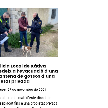
licia Local de Xàtiva
edeix a l’evacuació d’una
antena de gossos d’una
ietat privada
sos
27 de novembre de 2021
ra hora del matí d'este dissabte
esplaçat fins a una propietat privada