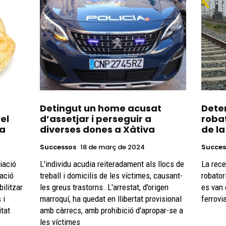
Detingut un home acusat
Deten
pel
d’assetjar i perseguir a
roba
ca
diverses dones a Xàtiva
de la
Successos
18 de març de 2024
Succes
ciació
L'individu acudia reiteradament als llocs de
La rece
iació
treball i domicilis de les víctimes, causant-
robator
bilitzar
les greus trastorns. L'arrestat, d'origen
es van 
 i
marroquí, ha quedat en llibertat provisional
ferrovi
itat
amb càrrecs, amb prohibició d'apropar-se a
les víctimes