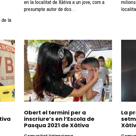
en la localitat de Xàtiva a un jove, com a
milions
presumpte autor de dos...
localit
 de la
Obert el termini per a
La p
tiva
inscriure’s en l’Escola de
setm
Pasqua 2021 de Xàtiva
Xàti
Comunitat Valenciana
Comuni