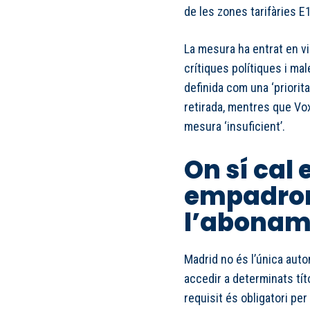
de les zones tarifàries E1
La mesura ha entrat en vi
crítiques polítiques i mal
definida com una ‘priorita
retirada, mentres que Vox
mesura ‘insuficient’.
On sí cal 
empadron
l’abonam
Madrid no és l’única aut
accedir a determinats tít
requisit és obligatori pe