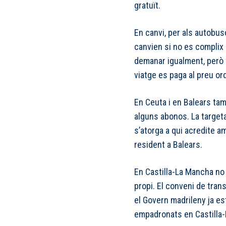
gratuït.
En canvi, per als autobu
canvien si no es complix 
demanar igualment, però 
viatge es paga al preu ord
En Ceuta i en Balears tam
alguns abonos. La targeta
s’atorga a qui acredite 
resident a Balears.
En Castilla-La Mancha no
propi. El conveni de tran
el Govern madrileny ja est
empadronats en Castilla