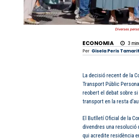
Diverses pers
ECONOMIA
3
min
Per
Gisela Peris Tamari
La decisió recent de la C
Transport Públic Persona
reobert el debat sobre si
transport en la resta d’a
El Butlletí Oficial de la
divendres una resolució q
qui acredite residència e