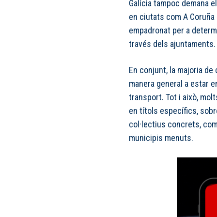
Galícia tampoc demana el
en ciutats com A Coruña 
empadronat per a determ
través dels ajuntaments.
En conjunt, la majoria d
manera general a estar e
transport. Tot i això, mol
en títols específics, sob
col·lectius concrets, com
municipis menuts.