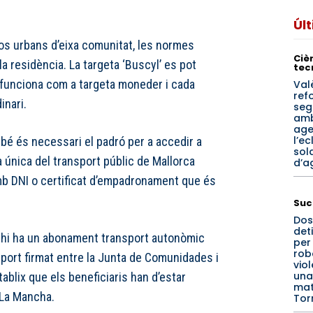
Úl
sos urbans d’eixa comunitat, les normes
Cièn
la residència. La targeta ‘Buscyl’ es pot
tec
funciona com a targeta moneder i cada
Val
ref
inari.
seg
amb
age
l’ec
bé és necessari el padró per a accedir a
sola
 única del transport públic de Mallorca
d’a
amb DNI o certificat d’empadronament que és
Suc
Dos
det
 hi ha un abonament transport autonòmic
per
rob
sport firmat entre la Junta de Comunidades i
vio
una
ablix que els beneficiaris han d’estar
mat
-La Mancha.
Tor