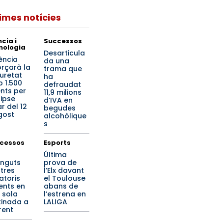
times notícies
cia i
Successos
nologia
Desarticula
ència
da una
orçarà la
trama que
uretat
ha
 1.500
defraudat
nts per
11,9 milions
lipse
d’IVA en
r del 12
begudes
gost
alcohòlique
s
cessos
Esports
Última
inguts
prova de
 tres
l’Elx davant
atoris
el Toulouse
lents en
abans de
 sola
l’estrena en
inada a
LALIGA
rent