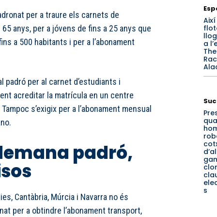
Esp
adronat per a traure els carnets de
Així
flo
 65 anys, per a jóvens de fins a 25 anys que
llo
ins a 500 habitants i per a l’abonament
a l’
The
Rac
Ala
al padró per al carnet d’estudiants i
ient acreditar la matrícula en un centre
Suc
. Tampoc s’exigix per a l’abonament mensual
Pre
qua
ano.
hom
rob
cot
 demana padró,
d’a
ga
sos
clo
cla
ele
s
es, Cantàbria, Múrcia i Navarra no és
at per a obtindre l’abonament transport,