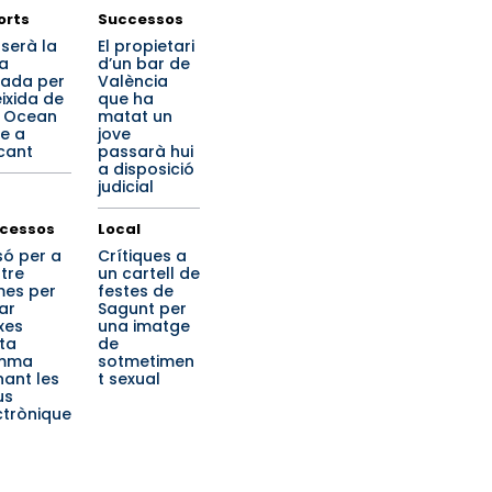
orts
Successos
 serà la
El propietari
ta
d’un bar de
gada per
València
eixida de
que ha
 Ocean
matat un
e a
jove
cant
passarà hui
a disposició
judicial
cessos
Local
só per a
Crítiques a
tre
un cartell de
es per
festes de
ar
Sagunt per
xes
una imatge
lta
de
mma
sotmetimen
nant les
t sexual
us
ctrònique