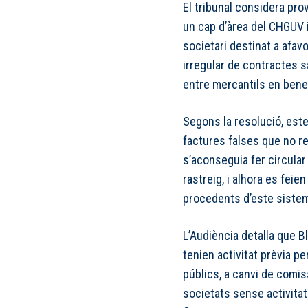
El tribunal considera pro
un cap d’àrea del CHGUV i
societari destinat a afav
irregular de contractes s
entre mercantils en benefi
Segons la resolució, est
factures falses que no re
s’aconseguia fer circular d
rastreig, i alhora es fe
procedents d’este siste
L’Audiència detalla que B
tenien activitat prèvia 
públics, a canvi de comis
societats sense activitat