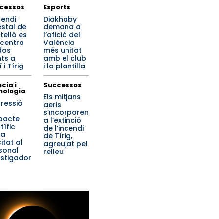
cessos
Esports
cendi
Diakhaby
estal de
demana a
telló es
l’afició del
centra
València
dos
més unitat
nts a
amb el club
 i Tírig
i la plantilla
cia i
Successos
nologia
Els mitjans
pressió
aeris
s’incorporen
mpacte
a l’extinció
tífic
de l’incendi
ta
de Tírig,
citat al
agreujat pel
sonal
relleu
estigador