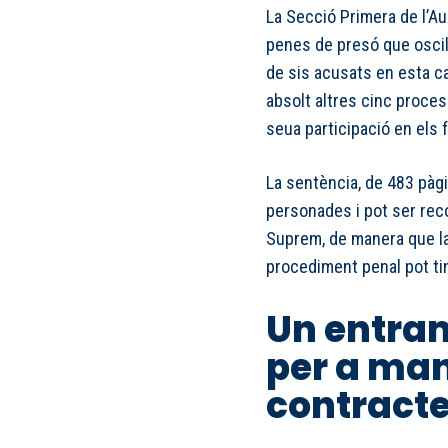
La Secció Primera de l’Au
penes de presó que oscil·
de sis acusats en esta c
absolt altres cinc proces
seua participació en els f
La sentència, de 483 pàgin
personades i pot ser rec
Suprem, de manera que la
procediment penal pot ti
Un entram
per a man
contract