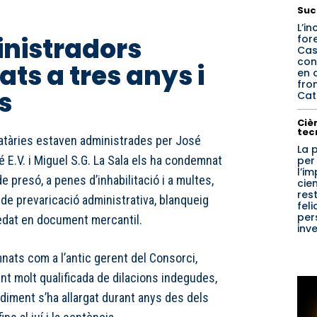
Suc
L’in
nistradors
for
Cas
con
s a tres anys i
en 
fro
s
Catí
Cièn
tec
catàries estaven administrades per José
La 
é E.V. i Miguel S.G. La Sala els ha condemnat
per
l’i
e presó, a penes d’inhabilitació i a multes,
cien
res
de prevaricació administrativa, blanqueig
feli
per
sedat en document mercantil.
inv
nats com a l’antic gerent del Consorci,
ant molt qualificada de dilacions indegudes,
diment s’ha allargat durant anys des dels