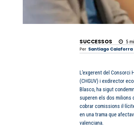
SUCCESSOS
5
mi
Per
Santiago Calaforra
L’exgerent del Consorci H
(CHGUV) i exdirector eco
Blasco, ha sigut condemn
superen els dos milions 
cobrar comissions il·lícit
en una trama que afectava
valenciana.