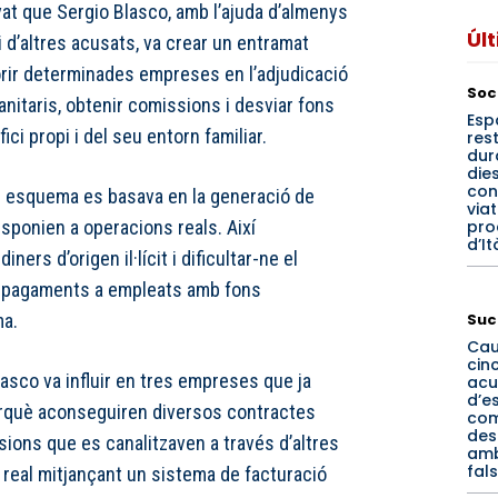
vat que Sergio Blasco, amb l’ajuda d’almenys
Úl
 d’altres acusats, va crear un entramat
orir determinades empreses en l’adjudicació
Soc
anitaris, obtenir comissions i desviar fons
Esp
ci propi i del seu entorn familiar.
rest
dur
dies
con
e esquema es basava en la generació de
via
pro
sponien a operacions reals. Així
d’It
iners d’origen il·lícit i dificultar-ne el
ien pagaments a empleats amb fons
Suc
ma.
Cau
cin
lasco va influir en tres empreses que ja
acu
d’e
perquè aconseguiren diversos contractes
co
des
sions que es canalitzaven a través d’altres
amb
fal
 real mitjançant un sistema de facturació