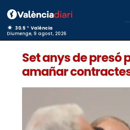
30.5
València
C
Diumenge, 9 agost, 2026
Set anys de presó p
amañar contractes