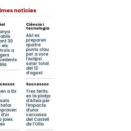
times notícies
ial
Ciència i
tecnologia
anya
Així es
ablix
preparen
ant 30
quatre
 els
punts clau
trols a
per a vore
tgers
l’eclipsi
cedents
solar total
àlia
del 12
d’agost
cessos
Successos
en a Elx
Tres ferits
c
en la platja
sats
d’Altea per
stafar
l’impacte
mpraven
d’una
 d’or
carcassa
 joies
del Castell
ses
de l’Olla