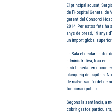
El principal acusat, Serg
de l’Hospital General de 
gerent del Consorci Hospi
2014. Per estos fets ha
anys de presó, 19 anys d’i
un import global superior
La Sala el declara autor 
administrativa, frau en l
amb falsedat en document
blanqueig de capitals. No 
de malversació i del de n
funcionari públic.
Segons la sentència, a mé
cobrir gastos particulars