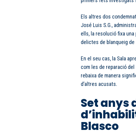
primers fets investigats fi
Els altres dos condemnat
José Luis S.G., administ
ells, la resolució fixa u
delictes de blanqueig de 
En el seu cas, la Sala ap
com les de reparació del 
rebaixa de manera signif
d’altres acusats.
Set anys d
d’inhabili
Blasco