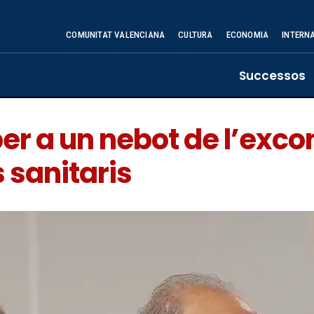
COMUNITAT VALENCIANA
CULTURA
ECONOMIA
INTERN
Successos
er a un nebot de l’exco
 sanitaris