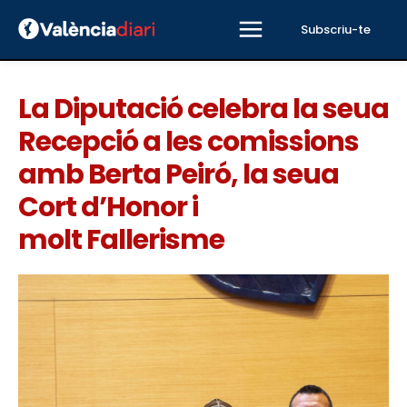
Subscriu-te
La Diputació celebra la seua
Recepció a les comissions
amb Berta Peiró, la seua
Cort d’Honor i
molt Fallerisme