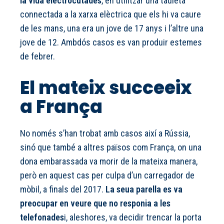
la vida electrocutades
, en utilitzar una tauleta
connectada a la xarxa elèctrica que els hi va caure
de les mans, una era un jove de 17 anys i l’altre una
jove de 12. Ambdós casos es van produir estemes
de febrer.
El mateix succeeix
a França
No només s’han trobat amb casos així a Rússia,
sinó que també a altres països com França, on una
dona embarassada va morir de la mateixa manera,
però en aquest cas per culpa d’un carregador de
mòbil, a finals del 2017.
La seua parella es va
preocupar en veure que no responia a les
telefonades
i, aleshores, va decidir trencar la porta