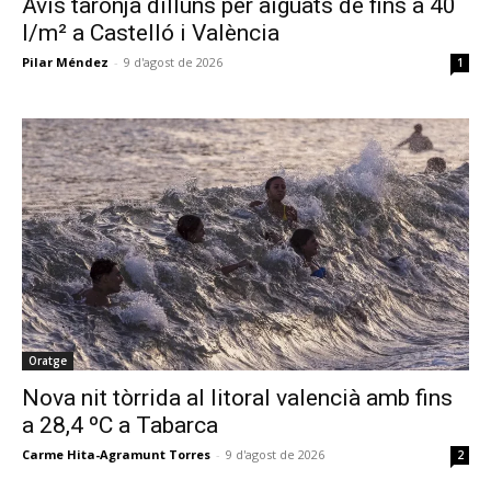
Avís taronja dilluns per aiguats de fins a 40
l/m² a Castelló i València
Pilar Méndez
-
9 d'agost de 2026
1
Oratge
Nova nit tòrrida al litoral valencià amb fins
a 28,4 ºC a Tabarca
Carme Hita-Agramunt Torres
-
9 d'agost de 2026
2