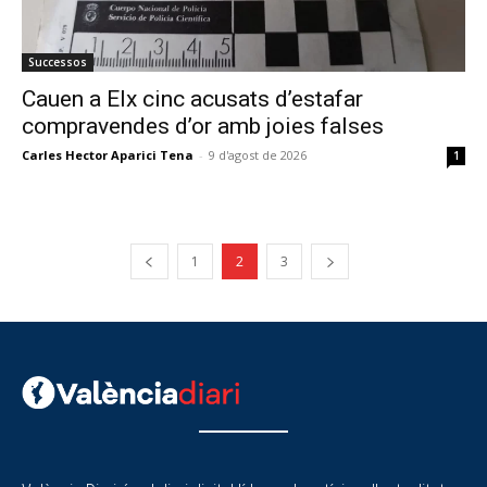
Successos
Cauen a Elx cinc acusats d’estafar
compravendes d’or amb joies falses
Carles Hector Aparici Tena
-
9 d'agost de 2026
1
1
2
3