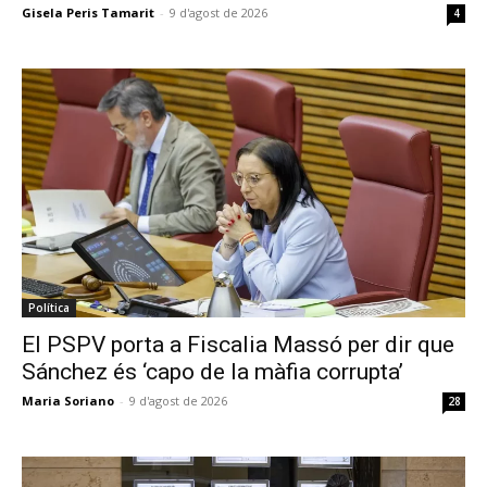
Gisela Peris Tamarit
-
9 d'agost de 2026
4
Política
El PSPV porta a Fiscalia Massó per dir que
Sánchez és ‘capo de la màfia corrupta’
Maria Soriano
-
9 d'agost de 2026
28