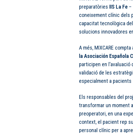
preparatòries
IIS La Fe
– 
coneixement clínic dels pr
capacitat tecnològica de
solucions innovadores en
A més, MIXCARE compta a
la Asociación Española 
participen en l’avaluació 
validació de les estratèg
especialment a pacients 
Els responsables del proj
transformar un moment a
preoperatori, en una exp
context, el pacient rep 
personal clínic per a ap