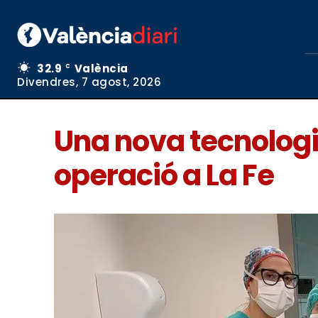
32.9
València
C
Divendres, 7 agost, 2026
Una nova tecnologi
operació a La Fe