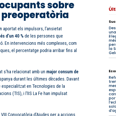
eocupants sobre
Úl
t preoperatòria
Suc
Des
aportat els impulsors, l’ansietat
una
és d’un 40 %
de les persones que
il·
més
ció. En intervencions més complexes, com
per
la 
ques, el percentatge podria arribar fins al
Gel
Eco
at s’ha relacionat amb un
major consum de
Ref
spanya durant les últimes dècades. Davant
tren
mes
tre especialitzat en Tecnologies de la
esp
ions (TIS), i l’IIS La Fe han impulsat
car
por
l’ec
sola
d’a
VIII Convocatòria d’Ajudes per a accions