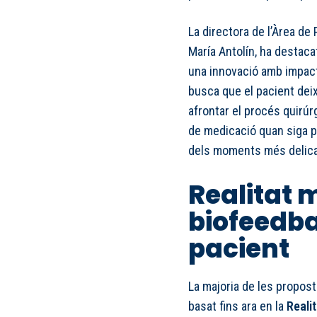
La directora de l’Àrea de
María Antolín, ha destac
una innovació amb impact
busca que el pacient deix
afrontar el procés quirúr
de medicació quan siga po
dels moments més delicats
Realitat m
biofeedbac
pacient
La majoria de les propost
basat fins ara en la
Realit