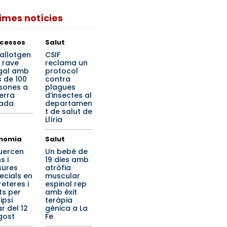
times notícies
cessos
Salut
allotgen
CSIF
 rave
reclama un
legal amb
protocol
 de 100
contra
sones a
plagues
Serra
d’insectes al
ada
departamen
t de salut de
Llíria
nomia
Salut
uercen
Un bebé de
s i
19 dies amb
ures
atròfia
ecials en
muscular
reteres i
espinal rep
ts per
amb èxit
lipsi
teràpia
r del 12
gènica a La
gost
Fe