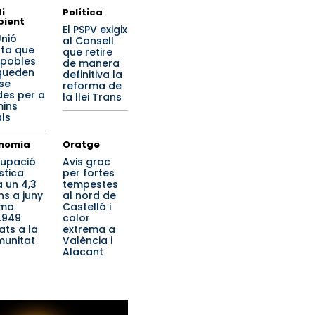
i
Política
ient
El PSPV exigix
Unió
al Consell
rta que
que retire
 pobles
de manera
queden
definitiva la
se
reforma de
des per a
la llei Trans
ins
als
nomia
Oratge
cupació
Avis groc
stica
per fortes
a un 4,3
tempestes
ns a juny
al nord de
uma
Castelló i
.949
calor
iats a la
extrema a
unitat
València i
Alacant