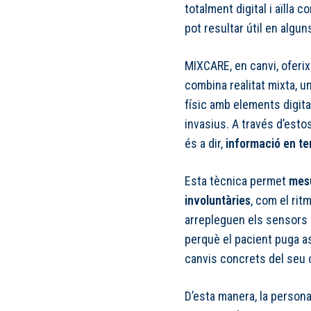
totalment digital i aïlla 
pot resultar útil en algu
MIXCARE, en canvi, oferix
combina realitat mixta, u
físic amb elements digit
invasius. A través d’esto
és a dir,
informació en te
Esta tècnica permet
mesu
involuntàries
, com el rit
arrepleguen els sensors s
perquè el pacient puga a
canvis concrets del seu 
D’esta manera, la person