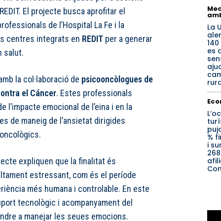
Med
REDIT. El projecte busca aprofitar el
amb
ofessionals de l’Hospital La Fe i la
La 
ale
ls centres integrats en
REDIT
per a generar
140
es 
 salut.
sen
aju
cam
mb la col·laboració de
psicooncòlogues de
rur
Contra el Cáncer
. Estes professionals
Eco
de l’impacte emocional de l’eina i en la
L’o
ies de maneig de l’ansietat dirigides
turí
puj
oncològics.
% fi
i s
268
afil
ecte expliquen que la finalitat és
Com
ltament estressant, com és el període
eriència més humana i controlable. En este
suport tecnològic i acompanyament del
rendre a manejar les seues emocions.