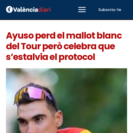
Subscriu-te
Ayuso perd el mallot blanc
del Tour però celebra que
s’estalvia el protocol