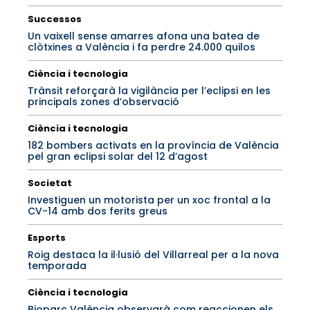
Successos
Un vaixell sense amarres afona una batea de
clòtxines a València i fa perdre 24.000 quilos
Ciència i tecnologia
Trànsit reforçarà la vigilància per l’eclipsi en les
principals zones d’observació
Ciència i tecnologia
182 bombers activats en la província de València
pel gran eclipsi solar del 12 d’agost
Societat
Investiguen un motorista per un xoc frontal a la
CV-14 amb dos ferits greus
Esports
Roig destaca la il·lusió del Villarreal per a la nova
temporada
Ciència i tecnologia
Bioparc València observarà com reaccionen els