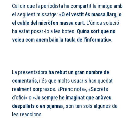
Cal dir que la periodista ha compartit la imatge amb
el següent missatge:
«O el vestit és massa llarg, o
el cable del micròfon massa curt.
L'única solució
ha estat posar-lo a les botes.
Quina sort que no
veieu com anem baix la taula de l'informatiu».
La presentadora
ha rebut un gran nombre de
comentaris,
i és que molts usuaris han quedat
realment sorpresos. «Prenc nota», «Secrets
d'ofici» o
«Jo sempre he imaginat que anàveu
despullats o en pijama»,
són tan sols algunes de
les reaccions.