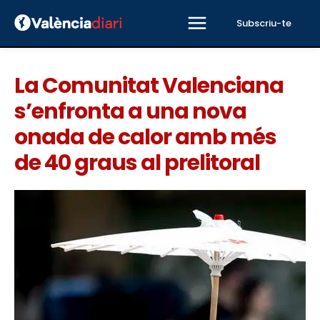
Subscriu-te
La Comunitat Valenciana
s’enfronta a una nova
onada de calor amb més
de 40 graus al prelitoral