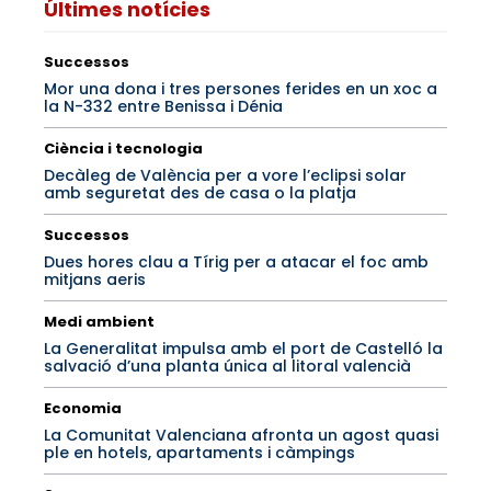
Últimes notícies
Successos
Mor una dona i tres persones ferides en un xoc a
la N-332 entre Benissa i Dénia
Ciència i tecnologia
Decàleg de València per a vore l’eclipsi solar
amb seguretat des de casa o la platja
Successos
Dues hores clau a Tírig per a atacar el foc amb
mitjans aeris
Medi ambient
La Generalitat impulsa amb el port de Castelló la
salvació d’una planta única al litoral valencià
Economia
La Comunitat Valenciana afronta un agost quasi
ple en hotels, apartaments i càmpings