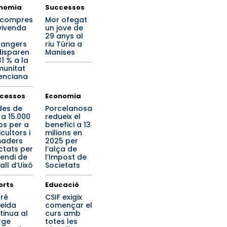
nomia
Successos
 compres
Mor ofegat
vivenda
un jove de
29 anys al
rangers
riu Túria a
disparen
Manises
1 % a la
unitat
enciana
cessos
Economia
des de
Porcelanosa
 a 15.000
redueix el
os per a
benefici a 13
cultors i
milions en
aders
2025 per
ctats per
l’alça de
cendi de
l’Impost de
all d’Uixó
Societats
orts
Educació
ré
CSIF exigix
eida
començar el
tinua al
curs amb
rge
totes les