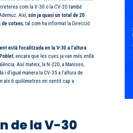
arreteres com la V-30 o la CV-35 també
Ademuz. Així,
són ja quasi un total de 20
a de cotxes
, tal com ha informat la Direcció
t està focalitzada en la V-30 a l'altura
 Poblet
, encara que les cues ja van més enllà
lència. Així mateix, la N-220, a Manises,
 i d'igual manera la CV-35 a l'altura de
n als 6 quilòmetres en sentit cap a
n de la V-30