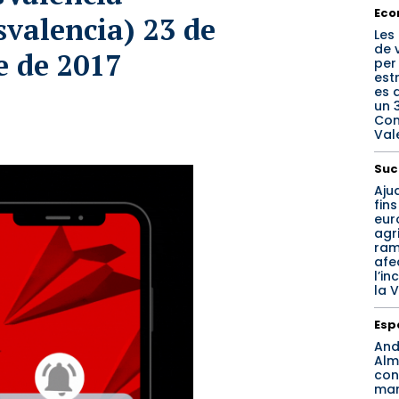
Eco
svalencia)
23 de
Les
de 
 de 2017
per
est
es 
un 3
Com
Val
Suc
Aju
fins
eur
agri
ram
afe
l’in
la V
Esp
And
Alm
con
ma