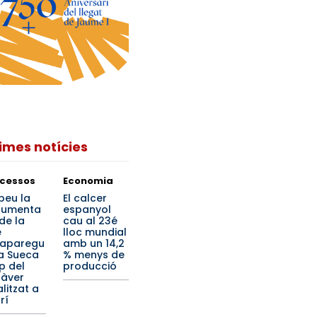
times notícies
cessos
Economia
beu la
El calcer
cumenta
espanyol
de la
cau al 23é
e
lloc mundial
aparegu
amb un 14,2
a Sueca
% menys de
p del
producció
àver
litzat a
rí