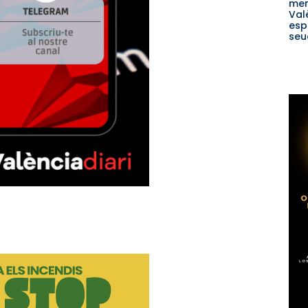
men
Val
esp
seu