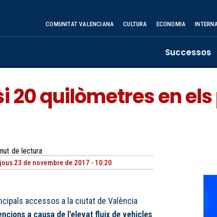
COMUNITAT VALENCIANA
CULTURA
ECONOMIA
INTERN
Successos
i 20 quilòmetres en els
nut
de lectura
jous 23 de novembre de 2017 - 10:20
ncipals accessos a la ciutat de València
ncions a causa de l'elevat fluix de vehicles