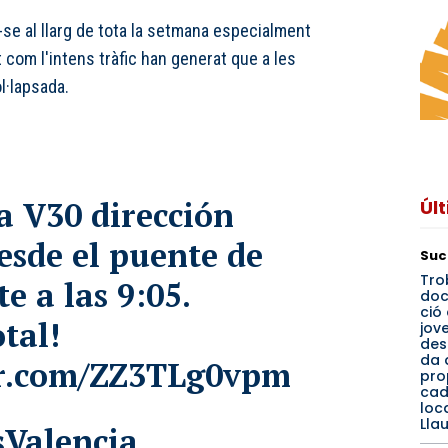
se al llarg de tota la setmana especialment
t com l'intens tràfic han generat que a les
l·lapsada.
la V30 dirección
Úl
esde el puente de
Suc
Tro
e a las 9:05.
do
ció 
tal!
jov
des
da 
er.com/ZZ3TLg0vpm
pro
cad
loca
Llau
Valencia