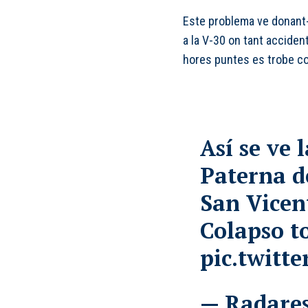
Este problema ve donant-
a la V-30 on tant acciden
hores puntes es trobe co
Así se ve 
Paterna d
San Vicent
Colapso to
pic.twitt
— Radares