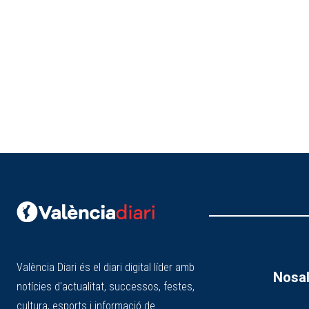
València Diari és el diari digital líder amb
Nosal
notícies d'actualitat, successos, festes,
cultura, esports i informació de