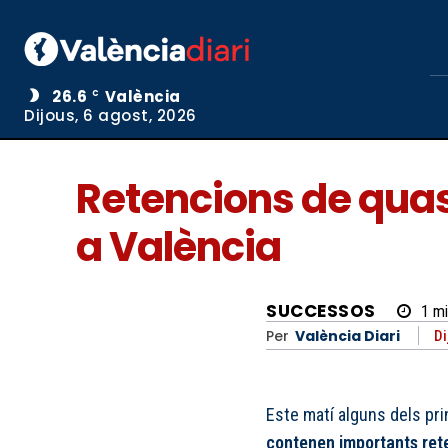
26.6
València
C
Dijous, 6 agost, 2026
Retencions de quas
a València
SUCCESSOS
1
mi
Per
València Diari
Di
Este matí alguns dels pri
contenen importants rete