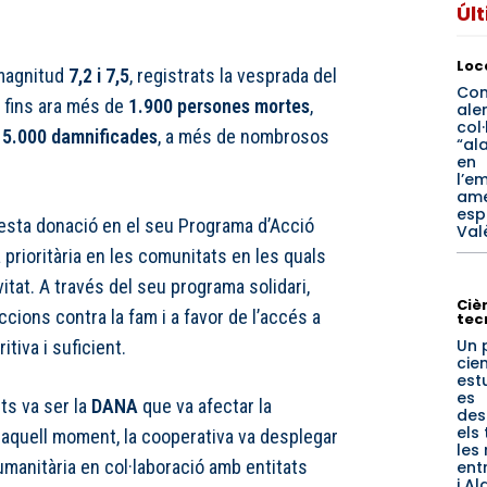
Úl
Loc
 magnitud
7,2 i 7,5
, registrats la vesprada del
Co
n fins ara més de
1.900 persones mortes
,
ale
col
15.000 damnificades
, a més de nombrosos
“al
en
l’e
am
esp
esta donació en el seu Programa d’Acció
Val
 prioritària en les comunitats en les quals
itat. A través del seu programa solidari,
Cièn
ions contra la fam i a favor de l’accés a
tec
Un 
itiva i suficient.
cien
est
es
ts va ser la
DANA
que va afectar la
des
els 
 aquell moment, la cooperativa va desplegar
les
humanitària en col·laboració amb entitats
ent
i A