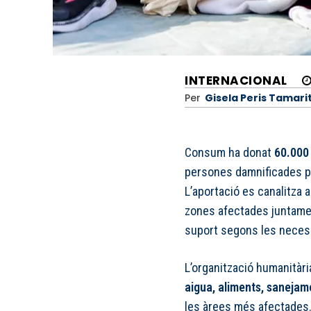
INTERNACIONAL
Per
Gisela Peris Tamari
Consum ha donat
60.000
persones damnificades pe
L’aportació es canalitza 
zones afectades juntamen
suport segons les neces
L’organització humanitària
aigua, aliments, sanejame
les àrees més afectades