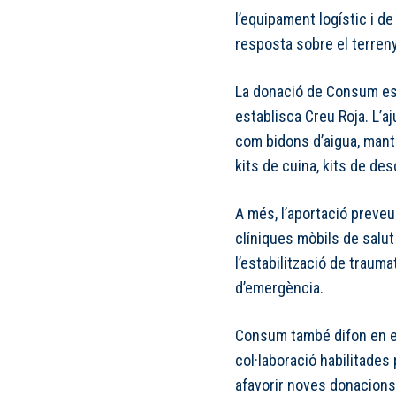
l’equipament logístic i d
resposta sobre el terreny
La donació de Consum es d
establisca Creu Roja. L’a
com bidons d’aigua, mant
kits de cuina, kits de des
A més, l’aportació preveu 
clíniques mòbils de salut 
l’estabilització de traum
d’emergència.
Consum també difon en el
col·laboració habilitades
afavorir noves donacions 