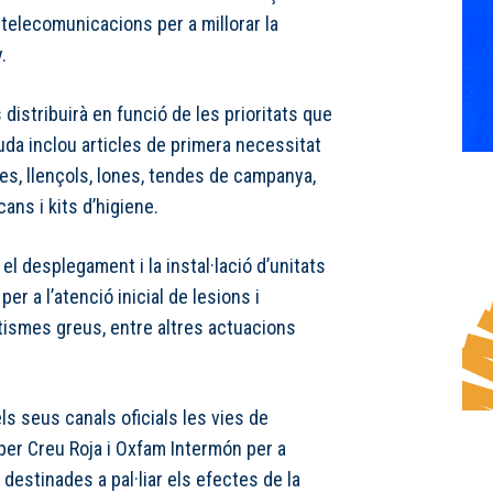
e telecomunicacions per a millorar la
.
istribuirà en funció de les prioritats que
juda inclou articles de primera necessitat
es, llençols, lones, tendes de campanya,
cans i kits d’higiene.
el desplegament i la instal·lació d’unitats
per a l’atenció inicial de lesions i
atismes greus, entre altres actuacions
s seus canals oficials les vies de
 per Creu Roja i Oxfam Intermón per a
destinades a pal·liar els efectes de la