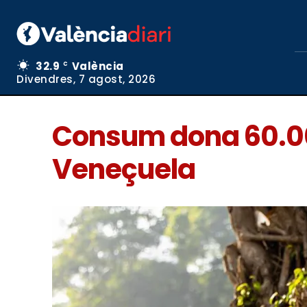
32.9
València
C
Divendres, 7 agost, 2026
Consum dona 60.00
Veneçuela