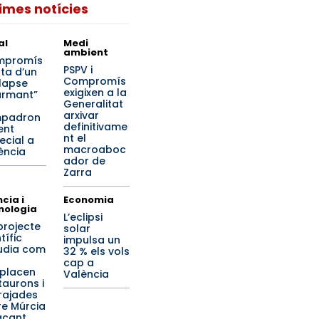
times notícies
al
Medi
ambient
mpromís
PSPV i
rta d’un
Compromís
·lapse
exigixen a la
armant”
Generalitat
arxivar
mpadron
definitivame
ent
nt el
ecial a
macroaboc
ència
ador de
Zarra
cia i
Economia
nologia
L’eclipsi
projecte
solar
tífic
impulsa un
udia com
32 % els vols
cap a
placen
València
taurons i
 rajades
re Múrcia
lacant