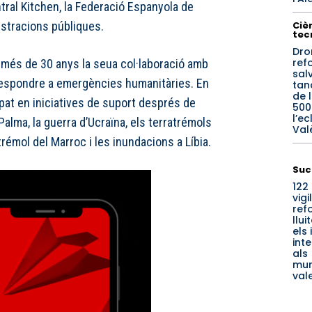
tral Kitchen, la Federació Espanyola de
Cièn
istracions públiques.
tec
Dro
ref
més de 30 anys la seua col·laboració amb
sal
 respondre a emergències humanitàries. En
tan
de 
ipat en iniciatives de suport després de
500
l’ec
Palma, la guerra d’Ucraïna, els terratrémols
Val
atrémol del Marroc i les inundacions a Líbia.
Suc
122
vigi
ref
llui
els
int
als
mun
val