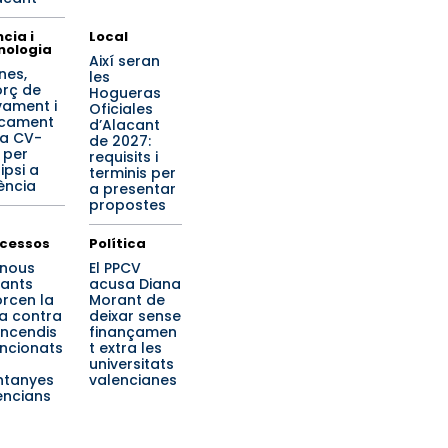
cia i
Local
nologia
Així seran
nes,
les
orç de
Hogueras
vament i
Oficiales
cament
d’Alacant
la CV-
de 2027:
 per
requisits i
lipsi a
terminis per
ència
a presentar
propostes
cessos
Política
 nous
El PPCV
lants
acusa Diana
orcen la
Morant de
ta contra
deixar sense
 incendis
finançamen
encionats
t extra les
universitats
tanyes
valencianes
encians