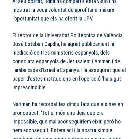
Al seu costat, Roba ha compartit esta visió i ha
mostrat la seua voluntat de aprofitar al màxim
l’oportunitat que els ha oferit la UPV.
El rector de la Universitat Politècnica de València,
José Esteban Capilla, ha agraït públicament la
mediació de tres ministeris espanyols, dels
consolats espanyols de Jerusalem i Ammán i de
l’ambaixada d’Israel a Espanya. Ha assegurat que el
paper d’estes institucions en l’operació ‘ha sigut
imprescindible’.
Nariman ha recordat les dificultats que els havien
pronosticat: ‘Tot el món ens deia que era
impossible, que mai aconseguiríem eixir, però ho
hem aconseguit. Estem ací i la nostra simple
presència és un missatge d’esperança per a tots