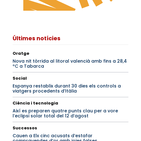
Últimes notícies
Oratge
Nova nit tòrrida al litoral valencià amb fins a 28,4
ºC a Tabarca
Social
Espanya restablix durant 30 dies els controls a
viatgers procedents d’Itàlia
Ciència i tecnologia
Així es preparen quatre punts clau per a vore
l’eclipsi solar total del 12 d’agost
Successos
Cauen a Elx cinc acusats d’estafar
compravendes d’or amb joies falses