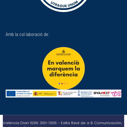
Amb la col·laboració de:
València Diari ISSN: 3101-1306 - Edita Real de a 8 Comunicación,