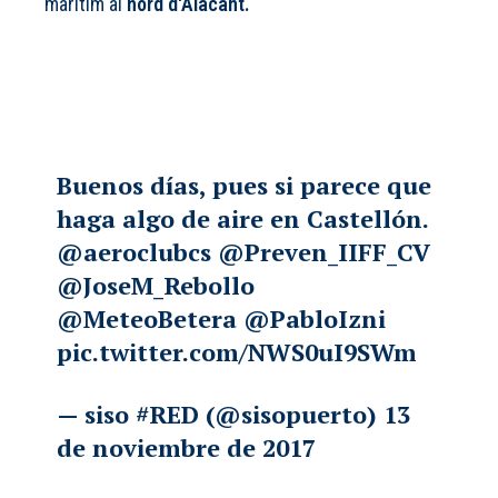
marítim al
nord d'Alacant.
Buenos días, pues si parece que
haga algo de aire en Castellón.
@aeroclubcs
@Preven_IIFF_CV
@JoseM_Rebollo
@MeteoBetera
@PabloIzni
pic.twitter.com/NWS0uI9SWm
— siso #RED (@sisopuerto)
13
de noviembre de 2017