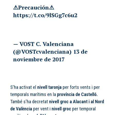
⚠Precaución⚠
https://t.co/9lSGg7c6u2
— VOST C. Valenciana
(@VOSTcvalenciana)
13 de
noviembre de 2017
S'ha activat el
nivell taronja
per forts vents i per
temporals marítims en la
província de Castelló.
També s'ha decretat
nivell groc a Alacant i al Nord
de València
per vent i
nivell groc
per temporal