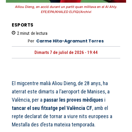
Alliou Dieng, en acció durant un partit quan militava en el Al Ahly.
EFE/EPA/KHALED ELFIQI/Archivi
ESPORTS
2
minut
de lectura
Per
Carme Hita-Agramunt Torres
Dimarts 7 de juliol de 2026 - 19:44
El migcentre malià Aliou Dieng, de 28 anys, ha
aterrat este dimarts a l’aeroport de Manises, a
València, per a
passar les proves mèdiques
i
tancar el seu fitxatge pel València CF
, amb el
repte declarat de tornar a viure nits europees a
Mestalla des d’esta mateixa temporada.