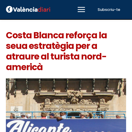
Subscriu-te
Costa Blanca reforça la
seua estratègia per a
atraure al turista nord-
americà