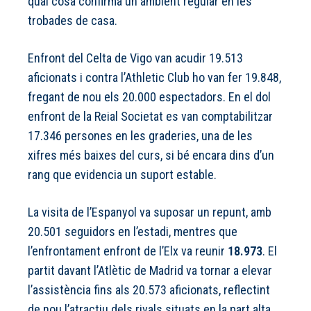
qual cosa confirma un ambient regular en les
trobades de casa.
Enfront del Celta de Vigo van acudir 19.513
aficionats i contra l’Athletic Club ho van fer 19.848,
fregant de nou els 20.000 espectadors. En el dol
enfront de la Reial Societat es van comptabilitzar
17.346 persones en les graderies, una de les
xifres més baixes del curs, si bé encara dins d’un
rang que evidencia un suport estable.
La visita de l’Espanyol va suposar un repunt, amb
20.501 seguidors en l’estadi, mentres que
l’enfrontament enfront de l’Elx va reunir
18.973
. El
partit davant l’Atlètic de Madrid va tornar a elevar
l’assistència fins als 20.573 aficionats, reflectint
de nou l’atractiu dels rivals situats en la part alta