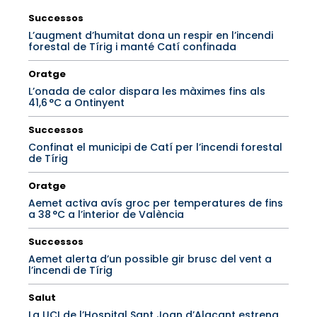
Successos
L’augment d’humitat dona un respir en l’incendi
forestal de Tírig i manté Catí confinada
Oratge
L’onada de calor dispara les màximes fins als
41,6 °C a Ontinyent
Successos
Confinat el municipi de Catí per l’incendi forestal
de Tírig
Oratge
Aemet activa avís groc per temperatures de fins
a 38 °C a l’interior de València
Successos
Aemet alerta d’un possible gir brusc del vent a
l’incendi de Tírig
Salut
La UCI de l’Hospital Sant Joan d’Alacant estrena