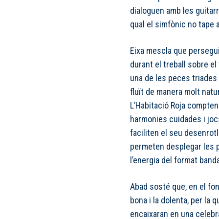
dialoguen amb les guitarr
qual el simfònic no tape 
Eixa mescla que perseguix
durant el treball sobre el
una de les peces triades 
fluït de manera molt natu
L’Habitació Roja compte
harmonies cuidades i joc
faciliten el seu desenrot
permeten desplegar les p
l’energia del format banda
Abad sosté que, en el fo
bona i la dolenta, per la 
encaixaran en una celebr