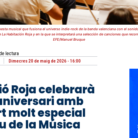
esta musical que fusiona el universo indie-rock de la banda valenciana con el sonido
e La Habitación Roja y en la que se interpretará una selección de canciones que recorr
EFE/Manuel Bruque
de lectura
Dimecres 20 de maig de 2026 - 16:00
ió Roja celebrarà
 aniversari amb
t molt especial
au de la Música