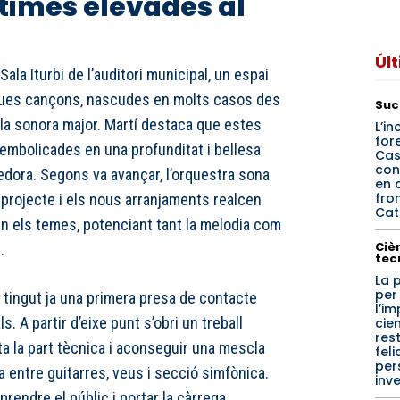
times elevades al
Úl
 Sala Iturbi de l’auditori municipal, un espai
eues cançons, nascudes en molts casos des
Suc
cala sonora major. Martí destaca que estes
L’in
for
mbolicades en una profunditat i bellesa
Cas
con
dora. Segons va avançar, l’orquestra sona
en 
fro
projecte i els nous arranjaments realcen
Catí
en els temes, potenciant tant la melodia com
Cièn
.
tec
La 
per
n tingut ja una primera presa de contacte
l’i
s. A partir d’eixe punt s’obri un treball
cien
res
ta la part tècnica i aconseguir una mescla
feli
per
 entre guitarres, veus i secció simfònica.
inv
prendre el públic i portar la càrrega