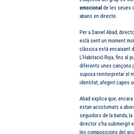
emocional
de les seues c
abans en directe.
Per a Daniel Abad, direct
està sent un moment molt 
clàssica està encaixant 
L’Habitació Roja, fins al
diferents unes cançons ja
suposa reinterpretar el m
identitat, afegint capes 
Abad explica que, encara
estan acostumats a aborda
seguidors de la banda, la q
director s’ha submergit 
les composicions del gru