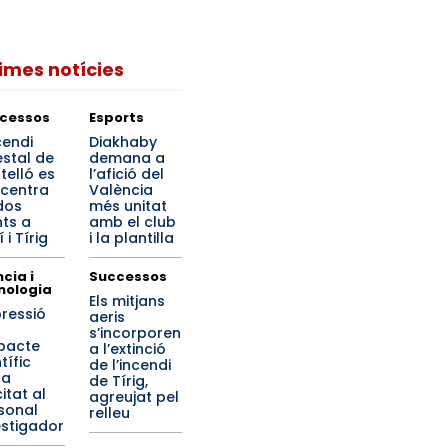
times notícies
cessos
Esports
cendi
Diakhaby
estal de
demana a
telló es
l’afició del
centra
València
dos
més unitat
nts a
amb el club
 i Tírig
i la plantilla
cia i
Successos
nologia
Els mitjans
pressió
aeris
s’incorporen
mpacte
a l’extinció
tífic
de l’incendi
ta
de Tírig,
citat al
agreujat pel
sonal
relleu
estigador