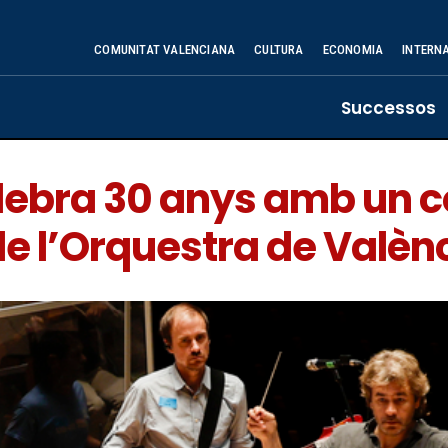
COMUNITAT VALENCIANA
CULTURA
ECONOMIA
INTERN
Successos
elebra 30 anys amb un c
de l’Orquestra de Valèn