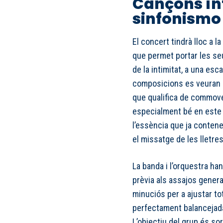
Cançons ín
sinfonismo
El concert tindrà lloc a la
que permet portar les s
de la intimitat, a una es
composicions es veuran e
que qualifica de commove
especialment bé en este 
l’essència que ja conten
el missatge de les lletres
La banda i l’orquestra ha
prèvia als assajos general
minuciós per a ajustar to
perfectament balancejada
L’objectiu del grup és sor