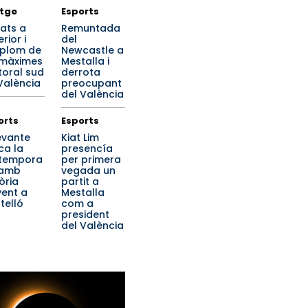
tge
Esports
xats a
Remuntada
erior i
del
plom de
Newcastle a
 màximes
Mestalla i
itoral sud
derrota
València
preocupant
del València
orts
Esports
Levante
Kiat Lim
ca la
presencía
tempora
per primera
 amb
vegada un
òria
partit a
vent a
Mestalla
telló
com a
president
del València