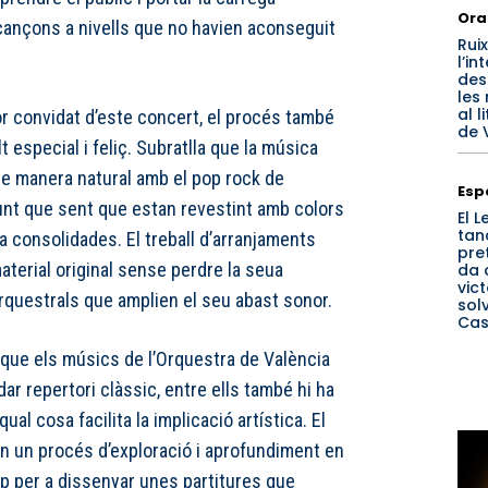
Ora
ançons a nivells que no havien aconseguit
Rui
l’int
des
les
al l
or convidat d’este concert, el procés també
de 
especial i feliç. Subratlla que la música
de manera natural amb el pop rock de
Esp
 punt que sent que estan revestint amb colors
El 
tan
 consolidades. El treball d’arranjaments
pre
aterial original sense perdre la seua
da
vict
orquestrals que amplien el seu abast sonor.
sol
Cas
 que els músics de l’Orquestra de València
r repertori clàssic, entre ells també hi ha
ual cosa facilita la implicació artística. El
en un procés d’exploració i aprofundiment en
p per a dissenyar unes partitures que