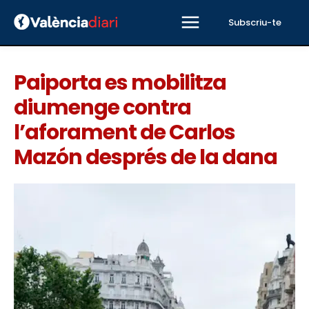
Subscriu-te
Paiporta es mobilitza
diumenge contra
l’aforament de Carlos
Mazón després de la dana