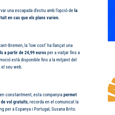
rvar una escapada d’estiu amb l’opció de
la
atuït en cas que els plans varien.
acant-Bremen, la ‘low cost’ ha llançat una
s a partir de 24,99 euros
per a viatjar fins a
moció està disponible fins a la mitjanit del
 el seu web.
rien constantment, esta companyia
permet
 de vol gratuïts
, recorda en el comunicat la
g per a Espanya i Portugal, Susana Brito.