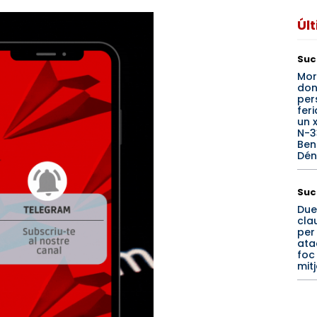
Úl
Suc
Mor
don
per
fer
un 
N-3
Beni
Dén
Suc
Due
clau
per
ata
foc
mit