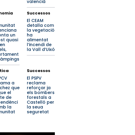
valencià
nomia
Successos
El CEAM
unitat
detalla com
enciana
la vegetació
onta un
ha
st quasi
alimentat
 en
l’incendi de
ls,
la Vall d’Uixó
rtament
 càmpings
ítica
Successos
PPCV
El PSPV
lama a
reclama
chez que
reforçar ja
ue el
els bombers
te de
forestals a
endènci
Castelló per
mb la
la seua
unitat
seguretat