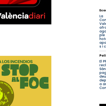
Eco
La
Com
Val
afr
ago
ple
hote
apa
s i
Pol
El 
rec
Sán
pag
deu
dep
a a
Com