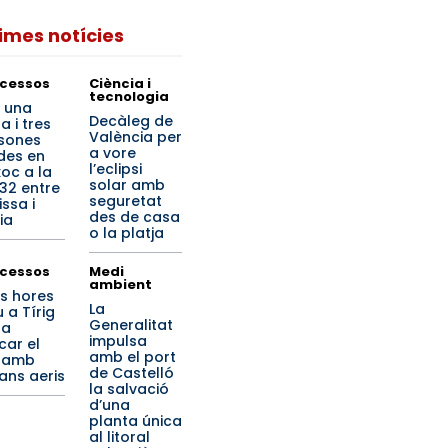
times notícies
cessos
Ciència i
tecnologia
 una
Decàleg de
a i tres
València per
sones
a vore
ides en
l’eclipsi
xoc a la
solar amb
32 entre
seguretat
ssa i
des de casa
ia
o la platja
cessos
Medi
ambient
s hores
La
 a Tírig
Generalitat
 a
impulsa
car el
amb el port
 amb
de Castelló
jans aeris
la salvació
d’una
planta única
al litoral