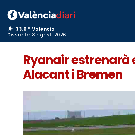
33.9
València
C
Dissabte, 8 agost, 2026
Ryanair estrenarà 
Alacant i Bremen