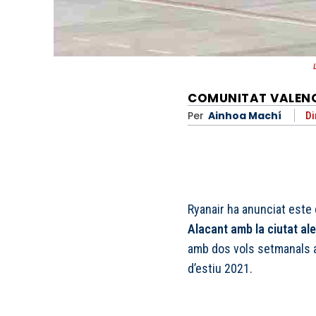
COMUNITAT VALEN
Per
Ainhoa Machí
Di
Ryanair ha anunciat este 
Alacant amb la ciutat a
amb dos vols setmanals a 
d’estiu 2021.