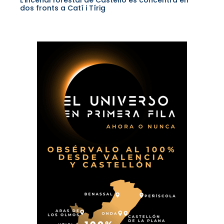
L’incendi forestal de Castelló es concentra en
dos fronts a Catí i Tírig