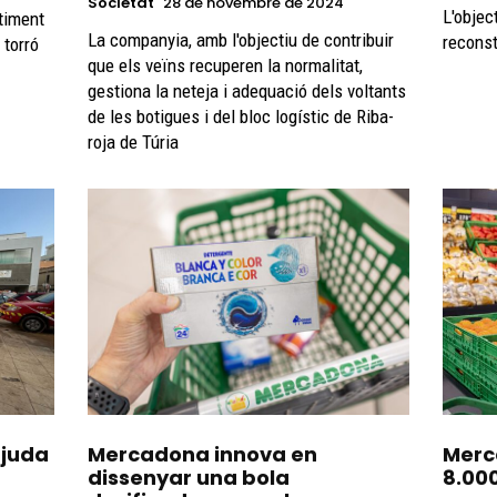
Societat
28 de novembre de 2024
L'objec
rtiment
La companyia, amb l'objectiu de contribuir
reconst
 torró
que els veïns recuperen la normalitat,
gestiona la neteja i adequació dels voltants
de les botigues i del bloc logístic de Riba-
roja de Túria
ajuda
Mercadona innova en
Merc
dissenyar una bola
8.00