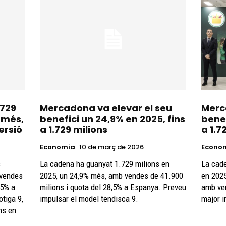
.729
Mercadona va elevar el seu
Merc
 més,
benefici un 24,9% en 2025, fins
benef
ersió
a 1.729 milions
a 1.7
Economia
10 de març de 2026
Econo
s
La cadena ha guanyat 1.729 milions en
La cade
 vendes
2025, un 24,9% més, amb vendes de 41.900
en 2025
,5% a
milions i quota del 28,5% a Espanya. Preveu
amb ven
tiga 9,
impulsar el model tendisca 9.
major i
ns en