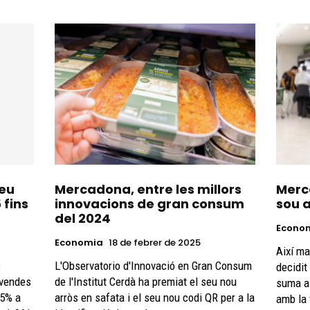
seu
Mercadona, entre les millors
Merc
 fins
innovacions de gran consum
sou a
del 2024
Econo
Economia
18 de febrer de 2025
Així ma
s
L'Observatorio d'Innovació en Gran Consum
decidit
 vendes
de l'Institut Cerdà ha premiat el seu nou
suma a 
,5% a
arròs en safata i el seu nou codi QR per a la
amb la f