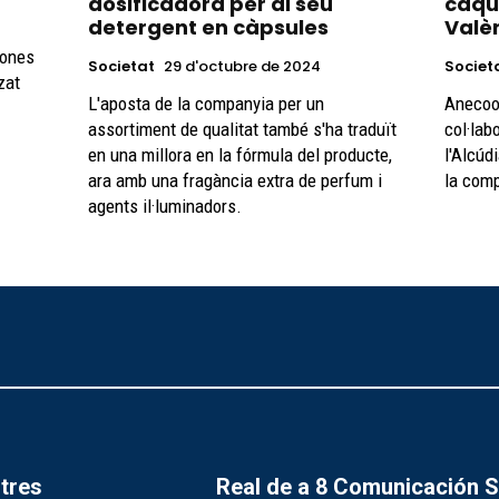
dosificadora per al seu
caqui
detergent en càpsules
Valè
tones
Societat
29 d'octubre de 2024
Societ
zat
L'aposta de la companyia per un
Anecoop
assortiment de qualitat també s'ha traduït
col·lab
en una millora en la fórmula del producte,
l'Alcúd
ara amb una fragància extra de perfum i
la com
agents il·luminadors.
tres
Real de a 8 Comunicación 