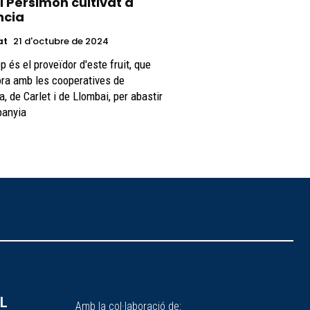
 Persimon cultivat a
ncia
at
21 d'octubre de 2024
 és el proveïdor d'este fruit, que
ora amb les cooperatives de
ia, de Carlet i de Llombai, per abastir
panyia
SL
Amb la col·laboració de: