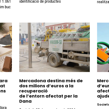
r 1.061
identificació de productes
realitz
tim buc
ara
Mercadona destina més de
Merc
tat
dos milions d’euros a la
d’eur
ons
recuperació
afec
de l’entorn afectat per la
ajude
Dana
Societ
llora