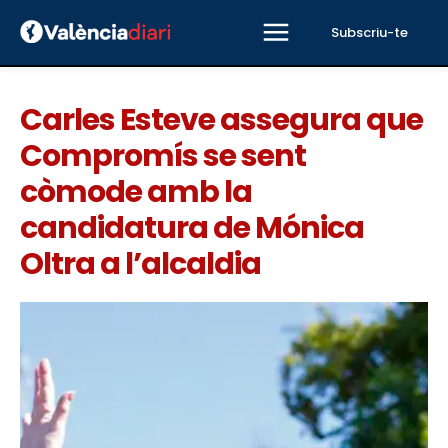
Subscriu-te
Carles Esteve assegura que
Compromís se sent
còmode amb la
candidatura de Mónica
Oltra a l’alcaldia