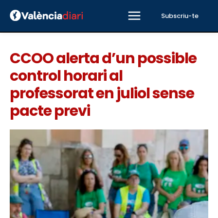
Subscriu-te
CCOO alerta d’un possible
control horari al
professorat en juliol sense
pacte previ