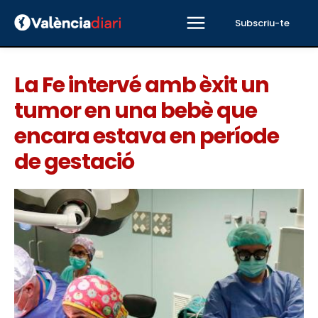
Subscriu-te
La Fe intervé amb èxit un
tumor en una bebè que
encara estava en període
de gestació