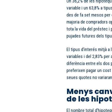
Un 36,2% de les hipotequ
variable i un 63,8% a tipu
des de fa set mesos per d
majoria de compradors op
tota la vida del préstec i
pujades futures dels tipu
El tipus d’interés mitjà a
variables i del 2,83% per 
diferència entre els dos
preferixen pagar un cost 
seues quotes no variaran 
Menys canvi
de les hipo
El nombre total d’hipote