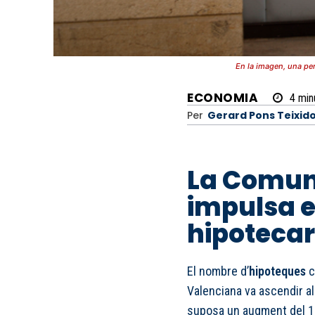
En la imagen, una per
ECONOMIA
4
min
Per
Gerard Pons Teixid
La Comun
impulsa 
hipotecar
El nombre d’
hipoteques
c
Valenciana va ascendir al
suposa un augment del 1