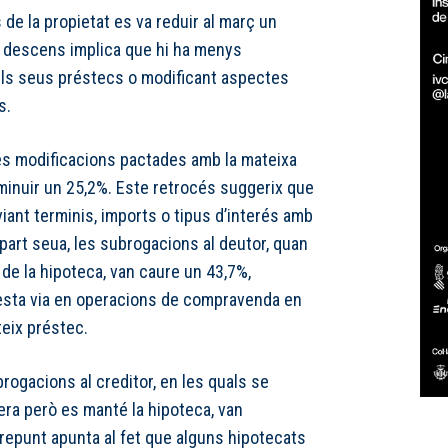
 de la propietat es va reduir al març un
e descens implica que hi ha menys
els seus préstecs o modificant aspectes
s.
, les modificacions pactades amb la mateixa
sminuir un 25,2%. Este retrocés suggerix que
ant terminis, imports o tipus d’interés amb
 part seua, les subrogacions al deutor, quan
r de la hipoteca, van caure un 43,7%,
’esta via en operacions de compravenda en
teix préstec.
brogacions al creditor, en les quals se
cera però es manté la hipoteca, van
repunt apunta al fet que alguns hipotecats