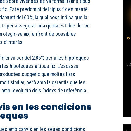
es sobre vivendes es va formalitzar a tipus
s fix. Este predomini del tipus fix es manté
amunt del 60%, la qual cosa indica que la
ta per assegurar una quota estable durant
 protegir-se així enfront de possibles
s d’interés.
 l’inici va ser del 2,86% per a les hipoteques
a les hipoteques a tipus fix. L’escassa
 productes suggerix que moltes llars
molt similar, però amb la garantia que les
amb l’evolució dels índexs de referència.
s en les condicions
teques
ques amb canvis en les seues condicions