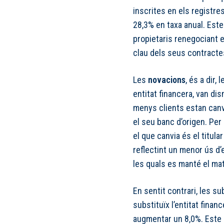
inscrites en els registres
28,3% en taxa anual. Est
propietaris renegociant 
clau dels seus contracte
Les
novacions
, és a dir
entitat financera, van di
menys clients estan canvi
el seu banc d’origen. Per
el que canvia és el titula
reflectint un menor ús d
les quals es manté el ma
En sentit contrari, les su
substituïx l’entitat finan
augmentar un 8,0%. Este 