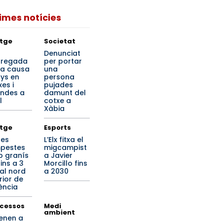
times notícies
tge
Societat
a
Denunciat
regada
per portar
ta causa
una
ys en
persona
es i
pujades
endes a
damunt del
l
cotxe a
Xàbia
tge
Esports
tes
L’Elx fitxa el
pestes
migcampist
 granís
a Javier
ins a 3
Morcillo fins
al nord
a 2030
rior de
ència
cessos
Medi
ambient
enen a