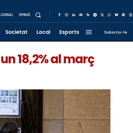
ACIONAL
OPINIÓ
Societat
Local
Esports
Subscriu-te
un 18,2% al març