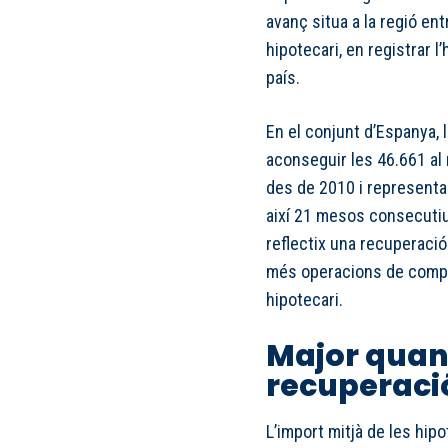
avanç situa a la regió e
hipotecari, en registrar l
país.
En el conjunt d’Espanya,
aconseguir les 46.661 al 
des de 2010 i represent
així 21 mesos consecuti
reflectix una recuperaci
més operacions de compr
hipotecari.
Major quant
recuperaci
L’import mitjà de les hip