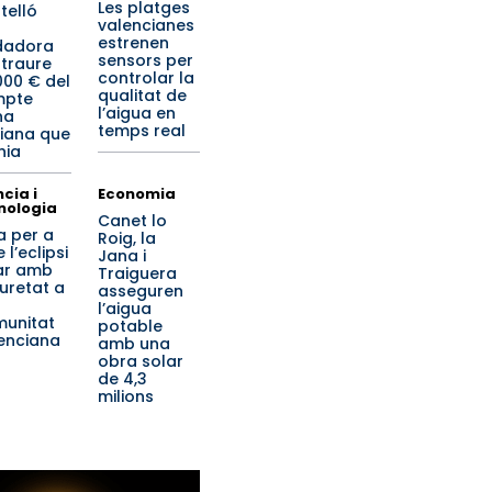
Les platges
telló
valencianes
estrenen
dadora
sensors per
 traure
controlar la
000 € del
qualitat de
mpte
l’aigua en
na
temps real
iana que
nia
cia i
Economia
nologia
Canet lo
a per a
Roig, la
 l’eclipsi
Jana i
ar amb
Traiguera
uretat a
asseguren
l’aigua
unitat
potable
enciana
amb una
obra solar
de 4,3
milions