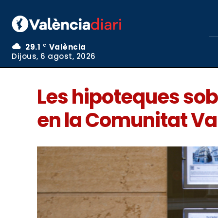
29.1
València
C
Dijous, 6 agost, 2026
Les hipoteques sob
en la Comunitat V