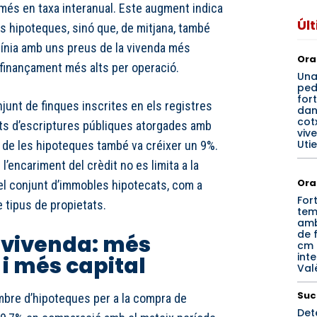
més en taxa interanual. Este augment indica
Úl
s hipoteques, sinó que, de mitjana, també
línia amb uns preus de la vivenda més
Ora
 finançament més alts per operació.
Un
ped
for
njunt de finques inscrites en els registres
dan
cotx
nts d’escriptures públiques atorgades amb
viv
Utie
jà de les hipoteques també va créixer un 9%.
l’encariment del crèdit no es limita a la
Ora
 el conjunt d’immobles hipotecats, com a
For
e tipus de propietats.
tem
amb
de f
vivenda: més
cm 
inte
i més capital
Val
Suc
ombre d’hipoteques per a la compra de
Det