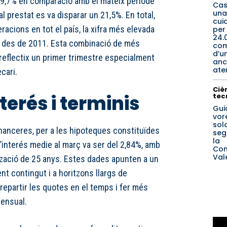
 9,7% en comparació amb el mateix període
Cas
una
tal prestat es va disparar un 21,5%. En total,
cui
racions en tot el país, la xifra més elevada
per
24.
e des de 2011. Esta combinació de més
co
d’u
reflectix un primer trimestre especialment
anc
ate
cari.
Cièn
terés i terminis
tec
Gui
vore
sol
inanceres, per a les hipoteques constituïdes
seg
la
’interés medie al març va ser del 2,84%, amb
Com
Val
tzació de 25 anys. Estes dades apunten a un
nt contingut i a horitzons llargs de
repartir les quotes en el temps i fer més
ensual.