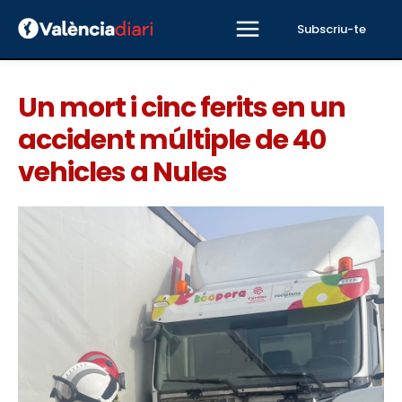
Subscriu-te
Un mort i cinc ferits en un
accident múltiple de 40
vehicles a Nules