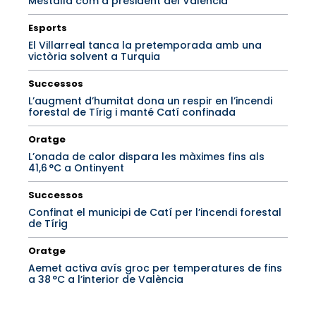
Mestalla com a president del València
Esports
El Villarreal tanca la pretemporada amb una
victòria solvent a Turquia
Successos
L’augment d’humitat dona un respir en l’incendi
forestal de Tírig i manté Catí confinada
Oratge
L’onada de calor dispara les màximes fins als
41,6 °C a Ontinyent
Successos
Confinat el municipi de Catí per l’incendi forestal
de Tírig
Oratge
Aemet activa avís groc per temperatures de fins
a 38 °C a l’interior de València