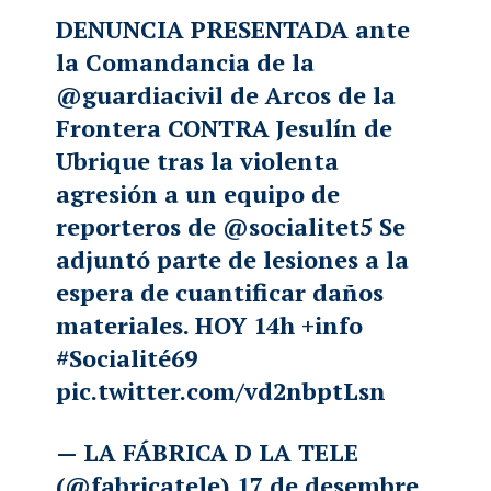
DENUNCIA PRESENTADA ante
la Comandancia de la
@guardiacivil
de Arcos de la
Frontera CONTRA Jesulín de
Ubrique tras la violenta
agresión a un equipo de
reporteros de
@socialitet5
Se
adjuntó parte de lesiones a la
espera de cuantificar daños
materiales. HOY 14h +info
#Socialité69
pic.twitter.com/vd2nbptLsn
— LA FÁBRICA D LA TELE
(@fabricatele)
17 de desembre