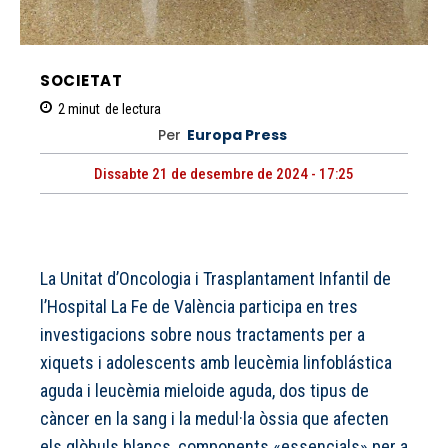
SOCIETAT
2
minut
de lectura
Per
Europa Press
Dissabte 21 de desembre de 2024 - 17:25
La Unitat d’Oncologia i Trasplantament Infantil de
l’Hospital La Fe de València participa en tres
investigacions sobre nous tractaments per a
xiquets i adolescents amb leucèmia linfoblástica
aguda i leucèmia mieloide aguda, dos tipus de
càncer en la sang i la medul·la òssia que afecten
els glòbuls blancs, components «essencials» per a