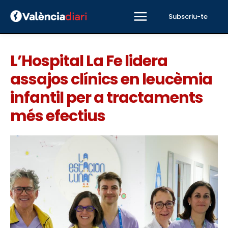
Subscriu-te
L’Hospital La Fe lidera
assajos clínics en leucèmia
infantil per a tractaments
més efectius