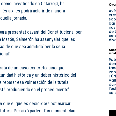
 como investigado en Catarroja’, ha
Ora
més així es podrà aclarir de manera
Aví
cre
quella jornada.
sob
bar
riu
de 
para presentat davant del Constitucional per
est
e Mazón, Salmerón ha assenyalat que les
div
as de que sea admitido’ per la seua
Med
amb
onal’.
Pat
de
trata de un caso concreto, sino que
tan
Par
unidad histórica y un deber histórico del
Túri
Val
e reparar esa vulneración de la tutela
dur
l’ec
está produciendo en el procedimiento’.
sol
 que el que es decidix ara pot marcar
s futurs. Per això parlen d’un moment clau