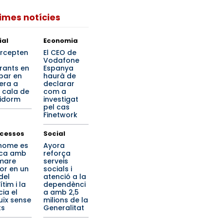
times notícies
ial
Economia
ercepten
El CEO de
Vodafone
rants en
Espanya
ibar en
haurà de
era a
declarar
 cala de
com a
idorm
investigat
pel cas
Finetwork
cessos
Social
home es
Ayora
ca amb
reforça
mare
serveis
or en un
socials i
del
atenció a la
tim i la
dependènci
cia el
a amb 2,5
uïx sense
milions de la
ts
Generalitat