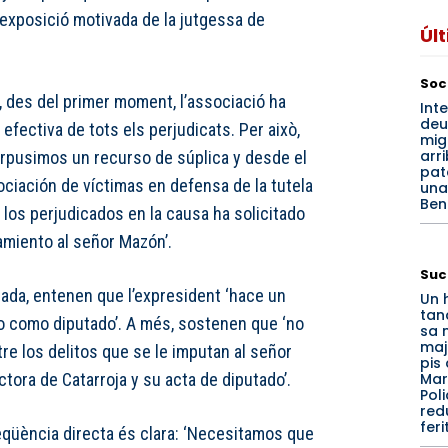
l’exposició motivada de la jutgessa de
Úl
Soc
, des del primer moment, l’associació ha
Int
deu
l efectiva de tots els perjudicats. Per això,
mig
arr
terpusimos un recurso de súplica y desde el
pat
iación de víctimas en defensa de la tutela
una
Ben
s los perjudicados en la causa ha solicitado
amiento al señor Mazón’.
Suc
trada, entenen que l’expresident ‘hace un
Un 
tan
o como diputado’. A més, sostenen que ‘no
sa 
maj
re los delitos que se le imputan al señor
pis 
Marí
ctora de Catarroja y su acta de diputado’.
Poli
red
feri
seqüència directa és clara: ‘Necesitamos que