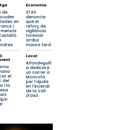
tge
Economia
s de
STAS
scudes
denuncia
tades en
que el
rancs i
reforç de
s menuts
vigilància
Castelló
forestal
e
arriba
endres
massa tard
i
Local
ient
Alfondeguill
erna
a dedicarà
mana
un carrer a
car el
Moncofa
c del
per l’ajuda
a i la
en l’incendi
lesa
de la Vall
ant
d’Uixó
lipsi
ar