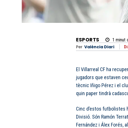
ESPORTS
1
minut
Per
València Diari
Di
El Villarreal CF ha recup
jugadors que estaven cedi
tècnic Iñigo Pérez i el c
quin paper tindrà cadascun
Cinc d’estos futbolistes 
Divisió. Són Ramón Terrat
Fernández i Álex Forés, al