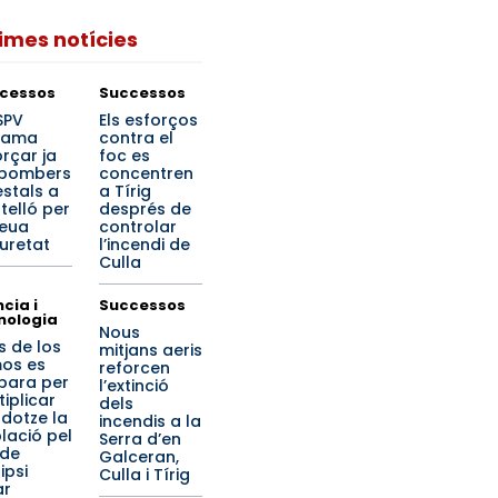
times notícies
cessos
Successos
SPV
Els esforços
lama
contra el
orçar ja
foc es
 bombers
concentren
estals a
a Tírig
telló per
després de
seua
controlar
uretat
l’incendi de
Culla
cia i
Successos
nologia
Nous
s de los
mitjans aeris
os es
reforcen
para per
l’extinció
tiplicar
dels
 dotze la
incendis a la
lació pel
Serra d’en
 de
Galceran,
lipsi
Culla i Tírig
ar