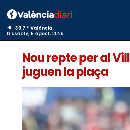
30.7
València
C
Dissabte, 8 agost, 2026
Nou repte per al Vil
juguen la plaça