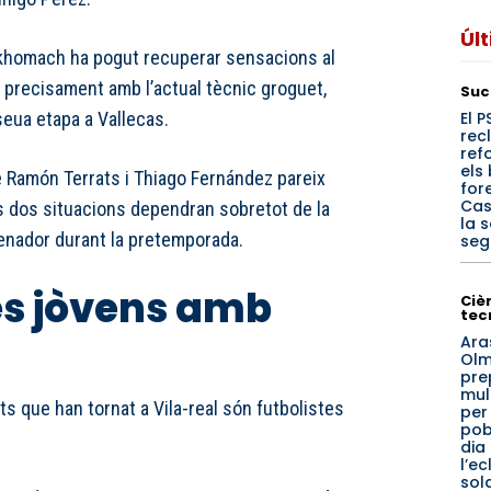
Úl
 Akhomach ha pogut recuperar sensacions al
 precisament amb l’actual tècnic groguet,
Suc
El P
seua etapa a Vallecas.
rec
ref
els
de Ramón Terrats i Thiago Fernández pareix
for
Cas
 dos situacions dependran sobretot de la
la 
renador durant la pretemporada.
seg
es jòvens amb
Cièn
tec
Ara
Olm
pre
mul
ts que han tornat a Vila-real són futbolistes
per
pob
dia
l’ec
sol