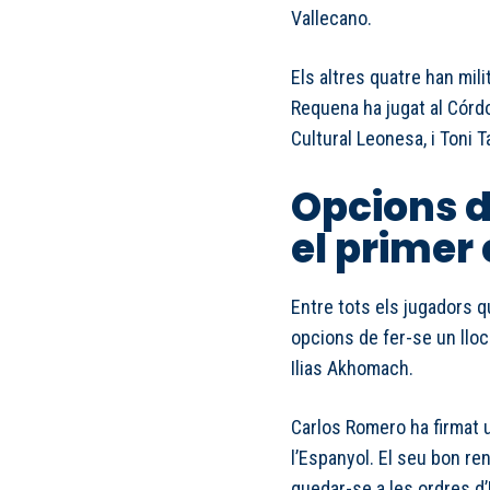
Vallecano.
Els altres quatre han mil
Requena ha jugat al Córdo
Cultural Leonesa, i Toni T
Opcions 
el primer
Entre tots els jugadors q
opcions de fer-se un lloc
Ilias Akhomach.
Carlos Romero ha firmat
l’Espanyol. El seu bon re
quedar-se a les ordres d’