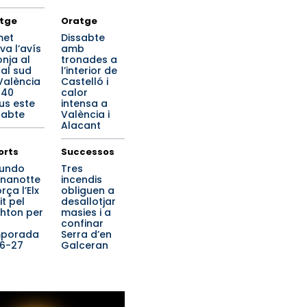
tge
Oratge
met
Dissabte
va l’avís
amb
onja al
tronades a
ral sud
l’interior de
València
Castelló i
 40
calor
us este
intensa a
sabte
València i
Alacant
orts
Successos
undo
Tres
nanotte
incendis
rça l’Elx
obliguen a
it pel
desallotjar
ghton per
masies i a
confinar
mporada
Serra d’en
6-27
Galceran