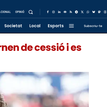
ACIONAL
OPINIÓ
Societat
Local
Esports
Subscriu-te
rnen de cessió i es