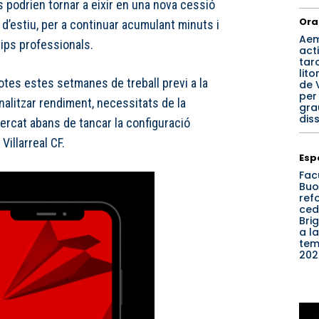
ls podrien tornar a eixir en una nova cessió
Ora
 d’estiu, per a continuar acumulant minuts i
Ae
ips professionals.
acti
tar
lito
totes estes setmanes de treball previ a la
de 
per
analitzar rendiment, necessitats de la
gra
dis
 mercat abans de tancar la configuració
Villarreal CF.
Esp
Fac
Buo
refo
ced
Bri
a la
te
202