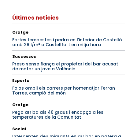
Últimes notícies
Oratge
Fortes tempestes i pedra en l’interior de Castelló
amb 26 l/m² a Castellfort en mitja hora
Successos
Preso sense fiança el propietari del bar acusat
de matar un jove a València
Esports
Foios ompli els carrers per homenatjar Ferran
Torres, campió del món
Oratge
Pego arriba als 40 graus i encapçala les
temperatures de la Comunitat
Social
Intercepten deu migrants en arribar en patera a