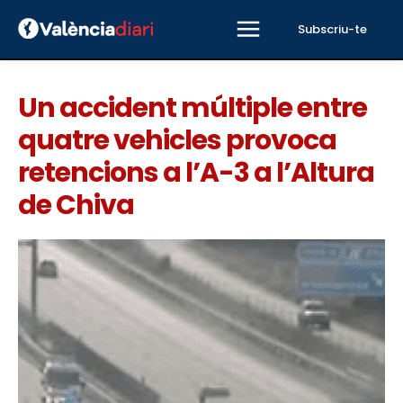
Subscriu-te
Un accident múltiple entre
quatre vehicles provoca
retencions a l’A-3 a l’Altura
de Chiva