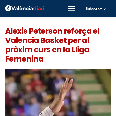
Subscriu-te
Alexis Peterson reforça el
Valencia Basket per al
pròxim curs en la Lliga
Femenina