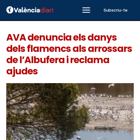
Subscriu-te
AVA denuncia els danys
dels flamencs als arrossars
de l’Albufera i reclama
ajudes